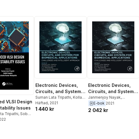
Electronic Devices,
Electronic Devices,
Circuits, and Systems
Circuits, and Systems
for Biomedical
Suman Lata Tripathi
,
Kolla
for Biomedical
Janmenjoy Nayak
,
d VLSI Design
Bhanu Prakash
Häftad
, 2021
,
Valentina
Sushanta Kumar
E-bok
2021
Applications
Applications
tability Issues
1 440 kr
Emilia Balas
,
Sushanta
Mohapatra
,
Valentina Emilia
2 042 kr
a Tripathi
,
Sobhit
Kumar Mohapatra
,
Balas
,
Kolla Bhanu Prakash
,
2022
Sushanta Kumar
Janmenjoy Nayak
Suman Lata Tripathi
a