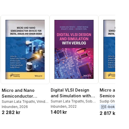
Digital VLSI Design
Micro and Na
Micro and Nano
and Simulation with
Semiconducto
Semiconductor
Verilog
Suman Lata Tripathi
,
Sobhit
Devices for Dig
Sudip Ghosh
,
Shi
Devices for Digital,
Suman Lata Tripathi
,
Vrinda
Saxena
Inbunden
,
Sanjeet K. Sinha
, 2022
,
Upadhyay
,
Sobhi
Gupta
Inbunden
,
Sobhit Saxena
, 2026
,
E-bok
2026
Analog and S
Analog and Sensor
1 401 kr
2 282 kr
Govind S. Patel
Vrinda Gupta
,
Sum
Shipra Upadhyay
,
Sudip
2 817 kr
Design
Design
Tripathi
Ghosh