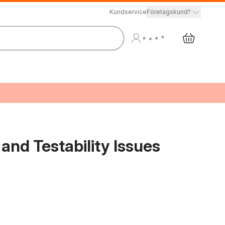
Kundservice
Företagskund?
nd Testability Issues