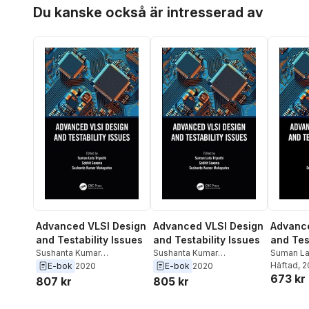
Hoppa över listan
Du kanske också är intresserad av
Advanced VLSI Design
Advanced VLSI Design
Advance
and Testability Issues
and Testability Issues
and Tes
Sushanta Kumar
Sushanta Kumar
Suman Lat
Mohapatra
,
Sobhit Saxena
,
Mohapatra
,
Sobhit Saxena
,
Saxena
Häftad
, 
,
E-bok
2020
E-bok
2020
673 kr
Suman Lata Tripathi
Suman Lata Tripathi
Mohapatr
807 kr
805 kr