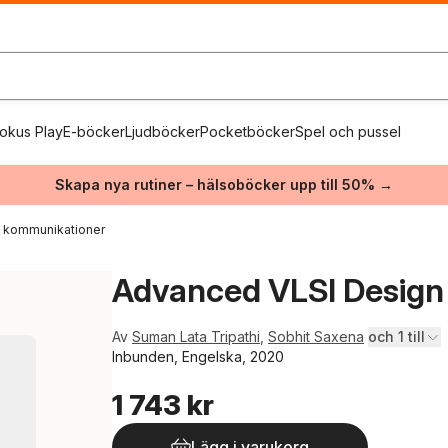
okus Play
E-böcker
Ljudböcker
Pocketböcker
Spel och pussel
Skapa nya rutiner – hälsoböcker upp till 50% →
h kommunikationer
Advanced VLSI Design a
Av
Suman Lata Tripathi
,
Sobhit Saxena
och 1 till
Inbunden, Engelska, 2020
1 743 kr
Lägg i varukorg