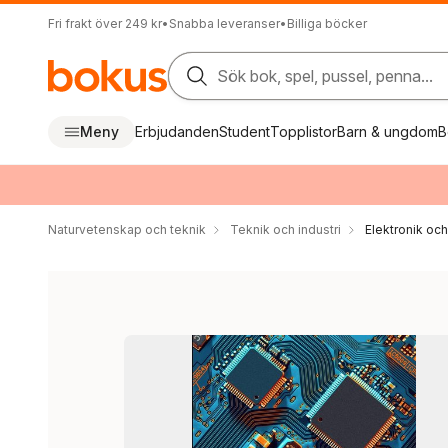
Fri frakt över 249 kr
•
Snabba leveranser
•
Billiga böcker
Sök bok, spel, pussel, penna...
Meny
Erbjudanden
Student
Topplistor
Barn & ungdom
B
Naturvetenskap och teknik
Teknik och industri
Elektronik oc