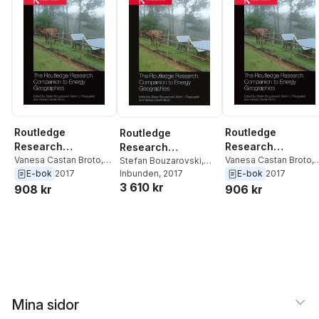
Routledge
Routledge
Routledge
Research
Research
Research
Companion to
Vanesa Castan Broto
,
Companion to
Vanesa Castan Broto
,
Companion to
Stefan Bouzarovski
,
Martin J Pasqualetti
,
Martin J Pasqualetti
,
Martin J Pasqualetti
Inbunden
, 2017
,
E-bok
2017
E-bok
2017
Energy
Energy
Energy
3 610 kr
Stefan Bouzarovski
Stefan Bouzarovski
Vanesa Castán Broto
908 kr
906 kr
Geographies
Geographies
Geographies
Mina sidor