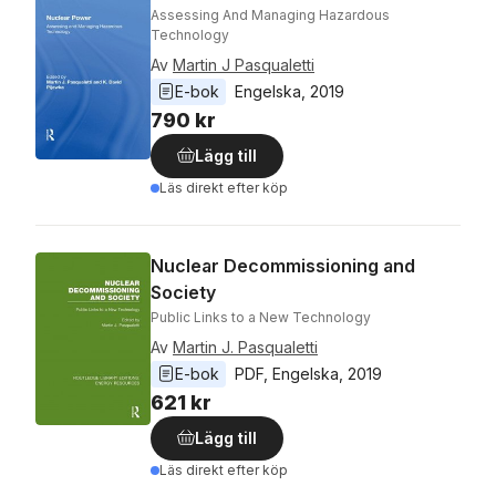
Assessing And Managing Hazardous
Technology
Av
Martin J Pasqualetti
E-bok
Engelska
, 
2019
790 kr
Lägg till
Läs direkt efter köp
Nuclear Decommissioning and
Society
Public Links to a New Technology
Av
Martin J. Pasqualetti
E-bok
PDF
, 
Engelska
, 
2019
621 kr
Lägg till
Läs direkt efter köp