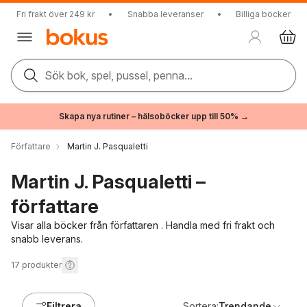
Fri frakt över 249 kr
•
Snabba leveranser
•
Billiga böcker
Sök bok, spel, pussel, penna...
Skapa nya rutiner – hälsoböcker upp till 50% →
Författare
Martin J. Pasqualetti
Martin J. Pasqualetti –
författare
Visar alla böcker från författaren . Handla med fri frakt och
snabb leverans.
17
produkter
Filtrera
Sortera:
Trendande