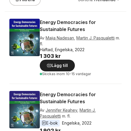
Energy Democracies for
Sustainable Futures
Av
Majia Nadesan
,
Martin J. Pasqualetti
m.
fl.
Häftad, Engelska, 2022
1 303 kr
Lägg till
Skickas
inom 10-15 vardagar
Energy Democracies for
Sustainable Futures
Av
Jennifer Keahey
,
Martin J.
Pasqualetti
m. fl.
E-bok
Engelska
, 
2022
1 902 kr