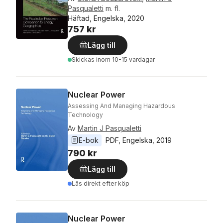
Pasqualetti
m. fl.
Häftad, Engelska, 2020
757 kr
Lägg till
Skickas
inom 10-15 vardagar
Nuclear Power
Assessing And Managing Hazardous
Technology
Av
Martin J Pasqualetti
E-bok
PDF
, 
Engelska
, 
2019
790 kr
Lägg till
Läs direkt efter köp
Nuclear Power