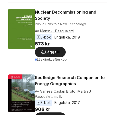
Nuclear Decommissioning and
Society
Public Links to a New Technology
Av
Martin J. Pasqualetti
E-bok
Engelska
, 
2019
573 kr
Lägg till
Läs direkt efter köp
Routledge Research Companion to
Energy Geographies
Av
Vanesa Castan Broto
,
Martin J
Pasqualetti
m. fl.
E-bok
Engelska
, 
2017
906 kr