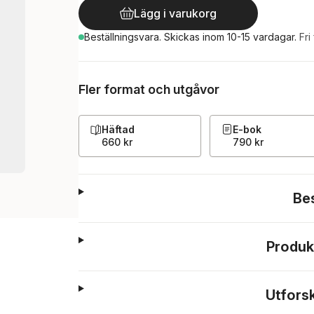
Lägg i varukorg
Beställningsvara.
Skickas
inom 10-15 vardagar
.
Fri
Fler format och utgåvor
Häftad
E-bok
660 kr
790 kr
Be
Produk
Utfors