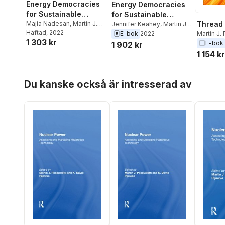
Energy Democracies
Energy Democracies
for Sustainable
for Sustainable
Thread 
Futures
Majia Nadesan
,
Martin J.
Futures
Jennifer Keahey
,
Martin J.
Pasqualetti
Häftad
, 2022
,
Jennifer
Pasqualetti
,
Majia Nadesan
Martin J.
E-bok
2022
1 303 kr
Keahey
E-bok
1 902 kr
1 154 kr
Hoppa över listan
Du kanske också är intresserad av