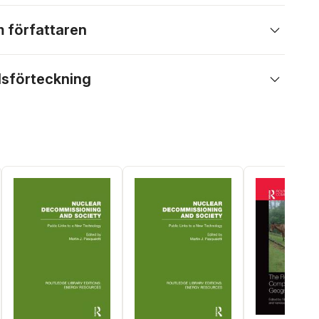
 författaren
lsförteckning