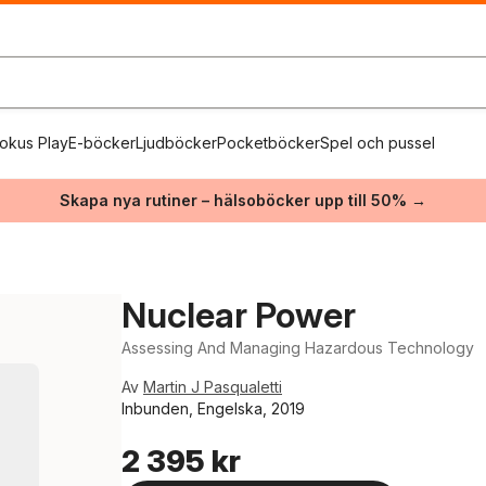
okus Play
E-böcker
Ljudböcker
Pocketböcker
Spel och pussel
Skapa nya rutiner – hälsoböcker upp till 50% →
Nuclear Power
Assessing And Managing Hazardous Technology
Av
Martin J Pasqualetti
Inbunden, Engelska, 2019
2 395 kr