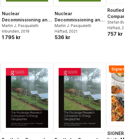
Routledge Re
Nuclear
Nuclear
Companion to
Decommissioning and
Decommissioning and
Geographies
Stefan Bouzarov
Society
Martin J. Pasqualetti
Society
Martin J. Pasqualetti
J Pasqualetti
Häftad
, 2020
,
Va
Inbunden
, 2019
Häftad
, 2021
757 kr
Castán Broto
1 795 kr
536 kr
Signerad!
SIGNERAD - M