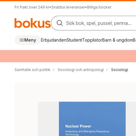
Fri frakt över 249 kr
•
Snabba leveranser
•
Billiga böcker
Sök bok, spel, pussel, penna...
Meny
Erbjudanden
Student
Topplistor
Barn & ungdom
B
Samhälle och politik
Sociologi och antropologi
Sociologi