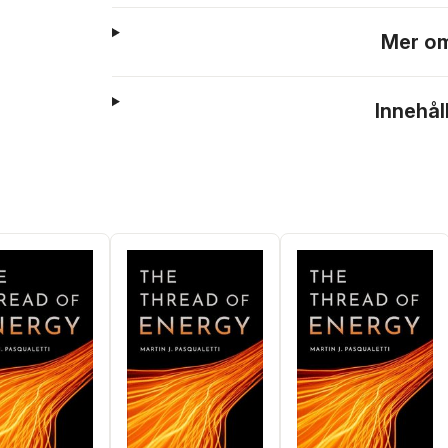
Mer om
Innehål