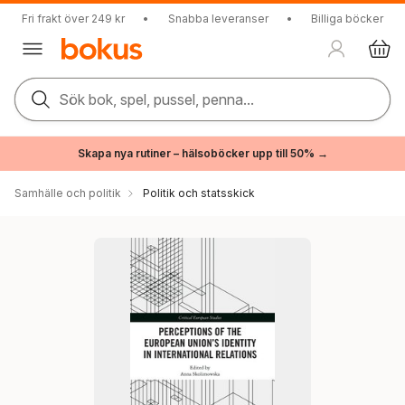
Fri frakt över 249 kr
•
Snabba leveranser
•
Billiga böcker
Sök bok, spel, pussel, penna...
Skapa nya rutiner – hälsoböcker upp till 50% →
Samhälle och politik
Politik och statsskick