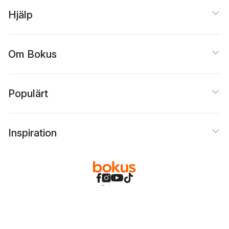
Hjälp
Om Bokus
Populärt
Inspiration
Bokus
@
Cookies
Anpassa cookies
Integritetspolicy
Köpvillkor