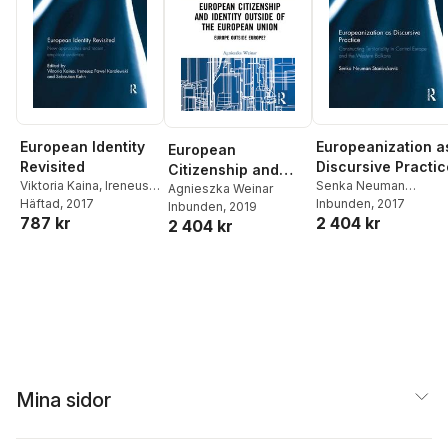
European Identity
Europeanization a
European
Revisited
Discursive Practic
Citizenship and
Viktoria Kaina
,
Ireneusz
Senka Neuman
Identity Outside of
Agnieszka Weinar
Pawel Karolewski
Häftad
, 2017
,
Stanivuković
Inbunden
, 2017
Inbunden
, 2019
the European Union
787 kr
2 404 kr
Sebastian Kuhn
2 404 kr
Mina sidor