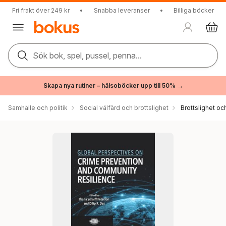
Fri frakt över 249 kr
•
Snabba leveranser
•
Billiga böcker
Sök bok, spel, pussel, penna...
Skapa nya rutiner – hälsoböcker upp till 50% →
Samhälle och politik
Social välfärd och brottslighet
Brottslighet oc