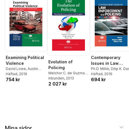
Contemporary
Examining Political
Evolution of
Issues in Law
Violence
Policing
Enforcement and
Ph.D. Millie
,
Dilip K. Da
David Lowe
,
Austin
Melchor C. de Guzman
,
Häftad
, 2019
Turk
Häftad
,
Dilip K. Das
, 2019
Policing
Aiedeo Mintie Das
Inbunden
, 2013
,
Dilip
694 kr
754 kr
2 027 kr
K. Das
Mina sidor