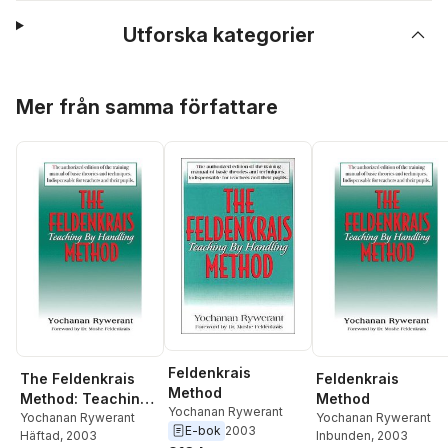
Utforska kategorier
Hoppa över listan
Mer från samma författare
Feldenkrais
The Feldenkrais
Feldenkrais
Method
Method: Teaching
Method
Yochanan Rywerant
by Handling
Yochanan Rywerant
Yochanan Rywerant
E-bok
2003
Häftad
, 2003
Inbunden
, 2003