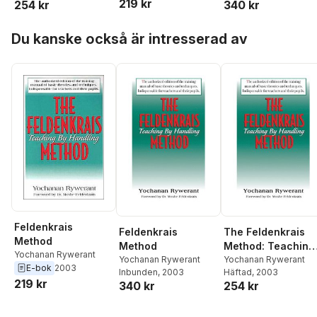
219 kr
254 kr
340 kr
Hoppa över listan
Du kanske också är intresserad av
Feldenkrais
Feldenkrais
The Feldenkrais
Method
Method
Method: Teaching
Yochanan Rywerant
Yochanan Rywerant
by Handling
Yochanan Rywerant
E-bok
2003
Inbunden
, 2003
Häftad
, 2003
219 kr
340 kr
254 kr