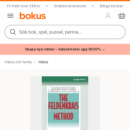
Fri frakt över 249 kr
•
Snabba leveranser
•
Billiga böcker
Sök bok, spel, pussel, penna...
Skapa nya rutiner – hälsoböcker upp till 50% →
Hälsa och familj
Hälsa