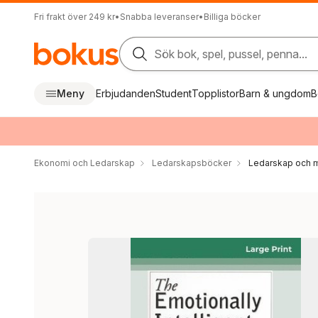
Fri frakt över 249 kr
•
Snabba leveranser
•
Billiga böcker
Sök bok, spel, pussel, penna...
Meny
Erbjudanden
Student
Topplistor
Barn & ungdom
B
Ekonomi och Ledarskap
Ledarskapsböcker
Ledarskap och m