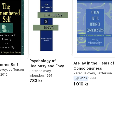
Psychology of
At Play in the Fields of
ered Self
Jealousy and Envy
Consciousness
lovey
,
Jefferson A.
Peter Salovey
Peter Salovey
,
Jefferson A.
2010
Inbunden
, 1991
Singer
E-bok
1999
733 kr
1 010 kr