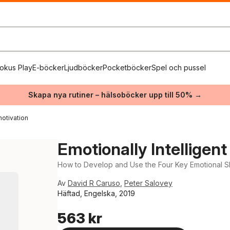
okus Play
E-böcker
Ljudböcker
Pocketböcker
Spel och pussel
Skapa nya rutiner – hälsoböcker upp till 50% →
otivation
Emotionally Intelligen
How to Develop and Use the Four Key Emotional Skil
Av
David R Caruso
,
Peter Salovey
Häftad, Engelska, 2019
563 kr