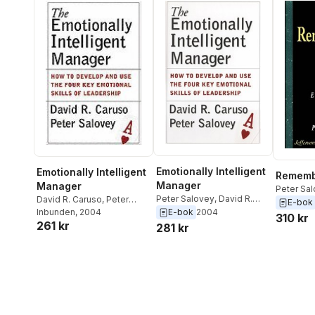
Emotionally Intelligent
Emotionally Intelligent
Rememb
Manager
Manager
Peter Sa
Peter Salovey
,
David R.
David R. Caruso
,
Peter
Singer
E-bok
Caruso
Salovey
Inbunden
, 2004
E-bok
2004
310 kr
261 kr
281 kr