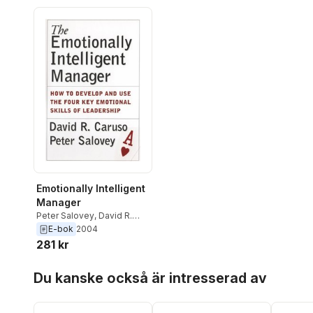
Emotionally Intelligent
Manager
Peter Salovey
,
David R.
Caruso
E-bok
2004
281 kr
Hoppa över listan
Du kanske också är intresserad av