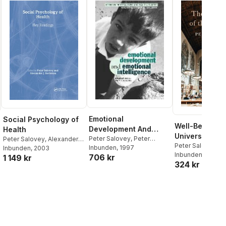
Emotional
Social Psychology of
Well-Being of 
Development And
Health
University
Emotional Intelligence
Peter Salovey
,
Peter
Peter Salovey
,
Alexander J.
Peter Salovey
Salovey
Inbunden
,
David Sluyter
, 1997
Rothman
Inbunden
, 2003
Inbunden
, 2026
706 kr
1 149 kr
324 kr