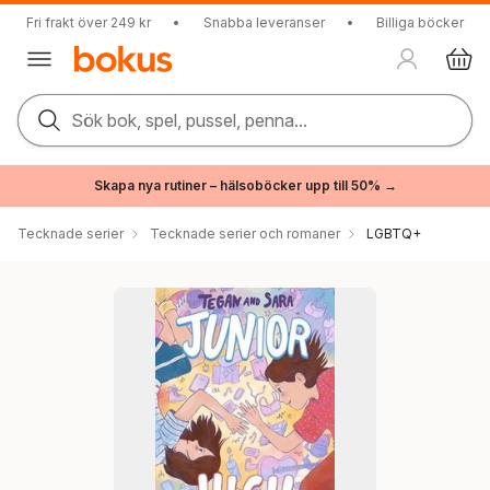
Fri frakt över 249 kr
•
Snabba leveranser
•
Billiga böcker
Sök bok, spel, pussel, penna...
Skapa nya rutiner – hälsoböcker upp till 50% →
Tecknade serier
Tecknade serier och romaner
LGBTQ+