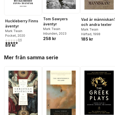
Tom Sawyers
Vad är människan
Huckleberry Finns
äventyr
och andra texter
äventyr
Mark Twain
Mark Twain
Mark Twain
Inbunden
, 2023
Häftad
, 1998
Pocket
, 2020
258 kr
185 kr
(
2
)
5,0
utav 5 stjärnor. Totalt antal röster:
89 kr
Hoppa över listan
Mer från samma serie