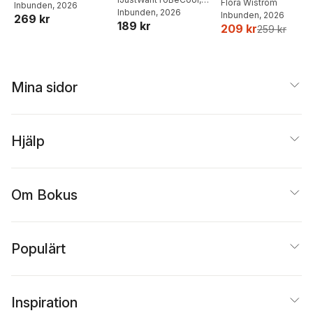
Flora Wiström
Inbunden
, 2026
matlådor
Joel Adolphson
Inbunden
, 2026
,
Emil
Inbunden
, 2026
269 kr
189 kr
Ejdemo Beer
,
Victor
209 kr
259 kr
Beer
Mina sidor
Hjälp
Om Bokus
Populärt
Inspiration