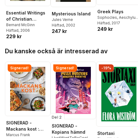
Greek Plays
Essential Writings
Mysterious Island
Sophocles
,
Aeschylus
of Christian
Jules Verne
Euripides
Häftad
, 2017
,
Mary
Mysticism
Bernard McGinn
Häftad
, 2002
249 kr
Lefkowitz
,
James
Häftad
, 2006
247 kr
Romm
229 kr
Hoppa över listan
Du kanske också är intresserad av
Signerad!
Signerad!
-19%
Del 2
SIGNERAD -
SIGNERAD -
Mackans kost :
Kopians hämnd
Stortaxi
Middagar och
Marcus Frank
IJustWantToBeCool
,