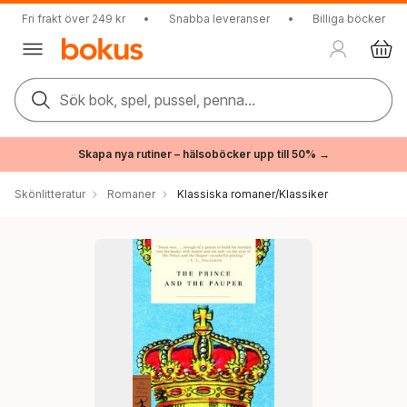
Fri frakt över 249 kr
•
Snabba leveranser
•
Billiga böcker
Sök bok, spel, pussel, penna...
Skapa nya rutiner – hälsoböcker upp till 50% →
Skönlitteratur
Romaner
Klassiska romaner/Klassiker