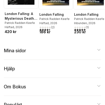
London Falling: A
London Falling
London Falling
Mysterious Death
Patrick Radden Keefe
Patrick Radden Keefe
in a Gilded City and
Patrick Radden Keefe
Häftad
, 2026
Inbunden
, 2026
Häftad
, 2026
(
2
)
(
1
)
a Family's Search
4,5
utav 5 stjärnor. Totalt antal röster:
5,0
utav 5 stjärnor. Tota
420 kr
186 kr
230 kr
for Truth
Mina sidor
Hjälp
Om Bokus
Populärt