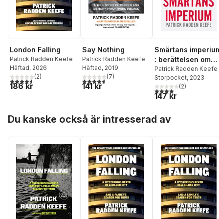
London Falling
Say Nothing
Smärtans imperiu
Patrick Radden Keefe
Patrick Radden Keefe
: berättelsen om
Häftad
, 2026
Häftad
, 2019
familjen Sackler
Patrick Radden Keefe
(
2
)
(
7
)
Storpocket
, 2023
och opioidkrisen
4,5
utav 5 stjärnor. Totalt antal röster:
4,6
utav 5 stjärnor. Totalt antal röster:
186 kr
141 kr
(
2
)
4,0
utav 5 stjärnor. Tota
147 kr
Hoppa över listan
Du kanske också är intresserad av