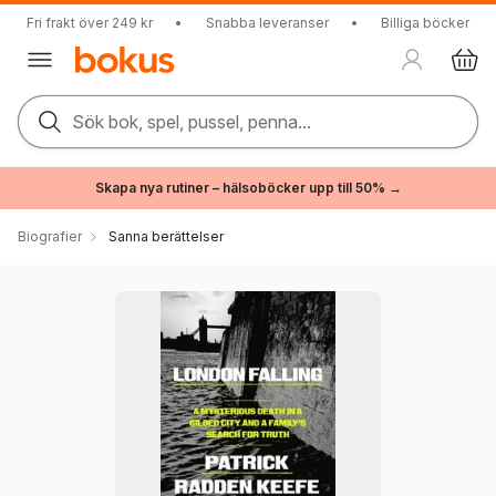
Fri frakt över 249 kr
•
Snabba leveranser
•
Billiga böcker
Sök bok, spel, pussel, penna...
Skapa nya rutiner – hälsoböcker upp till 50% →
Biografier
Sanna berättelser