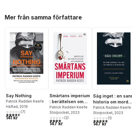
Hoppa över listan
Mer från samma författare
Say Nothing
Smärtans imperium
Säg inget : en san
Patrick Radden Keefe
: berättelsen om
historia om mord
Häftad
, 2019
familjen Sackler
Patrick Radden Keefe
och terror på
Patrick Radden Keefe
(
7
)
Storpocket
, 2023
Storpocket
, 2023
och opioidkrisen
Nordirland
4,6
utav 5 stjärnor. Totalt antal röster:
141 kr
(
2
)
(
1
)
4,0
utav 5 stjärnor. Totalt antal röster:
5,0
utav 5 stjärnor. Tota
147 kr
147 kr