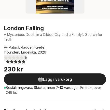
London Falling
A Mysterious Death in a Gilded City and a Family’s Search for
Truth
Av
Patrick Radden Keefe
Inbunden, Engelska, 2026
(
1
)
5,0
utav 5 stjärnor. Totalt antal röster:
230 kr
Lägg i varukorg
Beställningsvara.
Skickas
inom 7-10 vardagar
.
Fri frakt över
249 kr.