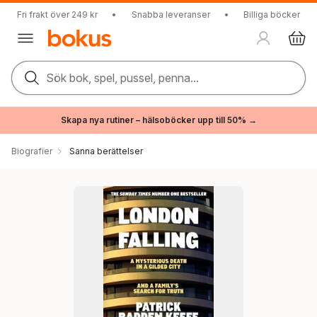
Fri frakt över 249 kr
•
Snabba leveranser
•
Billiga böcker
Sök bok, spel, pussel, penna...
Skapa nya rutiner – hälsoböcker upp till 50% →
Biografier
Sanna berättelser