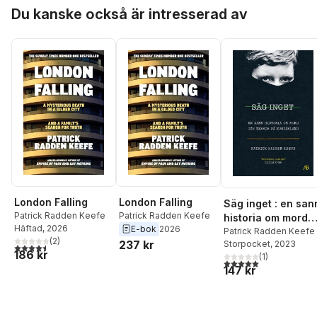
Hoppa över listan
Du kanske också är intresserad av
London Falling
London Falling
Säg inget : en san
Patrick Radden Keefe
Patrick Radden Keefe
historia om mord
Häftad
, 2026
E-bok
2026
och terror på
Patrick Radden Keefe
(
2
)
237 kr
Storpocket
, 2023
Nordirland
4,5
utav 5 stjärnor. Totalt antal röster:
186 kr
(
1
)
5,0
utav 5 stjärnor. Tota
147 kr