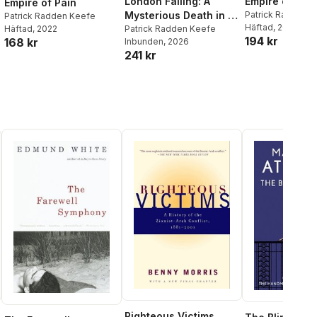
London Falling: A
Empire of Pain
Empire of Pain
Mysterious Death in a
Patrick Radden 
Patrick Radden Keefe
Häftad
, 2022
Gilded City and a
Patrick Radden Keefe
Häftad
, 2022
194 kr
168 kr
Inbunden
, 2026
Family's Search for
241 kr
Truth
Righteous Victims