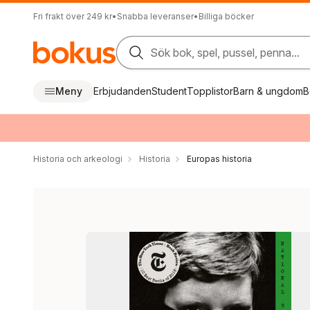
Fri frakt över 249 kr
•
Snabba leveranser
•
Billiga böcker
Sök bok, spel, pussel, penna...
Meny
Erbjudanden
Student
Topplistor
Barn & ungdom
B
Historia och arkeologi
Historia
Europas historia