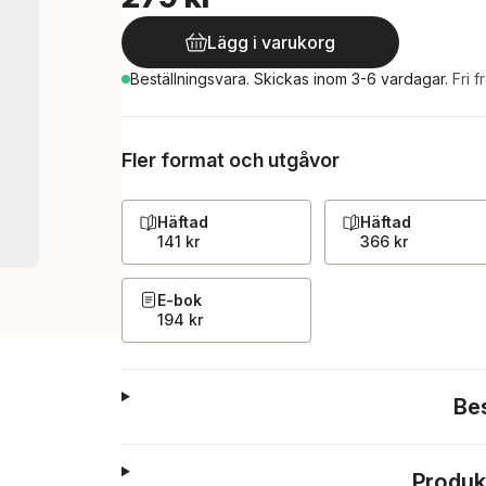
Lägg i varukorg
Beställningsvara.
Skickas
inom 3-6 vardagar
.
Fri f
Fler format och utgåvor
Häftad
Häftad
141 kr
366 kr
E-bok
194 kr
Be
Produk