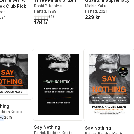
Three Pillars of Zen
Quantum Supremacy
zen River: A
Roshi P. Kapleau
Michio Kaku
k Club Pick
Häftad
, 1989
Häftad
, 2024
whon
229 kr
(
4
)
2024
4,8
utav 5 stjärnor. Totalt antal röster:
178 kr
hing
Radden Keefe
ok
2018
Say Nothing
Say Nothing
Patrick Radden Keefe
Patrick Radden Keefe