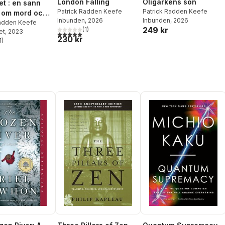
London Falling
Oligarkens son
et : en sann
Patrick Radden Keefe
Patrick Radden Keefe
a om mord och
Inbunden
, 2026
Inbunden
, 2026
på Nordirland
Radden Keefe
249 kr
(
1
)
et
, 2023
5,0
utav 5 stjärnor. Totalt antal röster:
230 kr
1
)
stjärnor. Totalt antal röster: