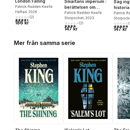
London Falling
Smärtans imperium :
Säg ing
Patrick Radden Keefe
berättelsen om
histori
Häftad
, 2026
familjen Sackler och
Patrick Radden Keefe
terror 
Patrick 
(
2
)
Storpocket
, 2023
Storpock
opioidkrisen
4,5
utav 5 stjärnor. Totalt antal röster:
186 kr
(
2
)
(
4,0
utav 5 stjärnor. Totalt antal röster:
5,0
utav 5 
147 kr
147 kr
Hoppa över listan
Mer från samma serie