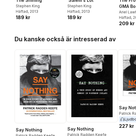
The Shining
'Salem's Lot
The Fro
Stephen King
Stephen King
GMA Boo
Häftad
, 2013
Häftad
, 2013
Ariel La
189 kr
189 kr
Häftad
, 
209 kr
Hoppa över listan
Du kanske också är intresserad av
Say Not
Patrick 
Ljudb
227 kr
Say Nothing
Say Nothing
Patrick Radden Keefe
Patrick Radden Keefe