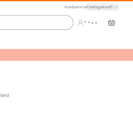
Kundservice
Företagskund?
eland