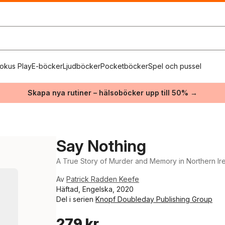
okus Play
E-böcker
Ljudböcker
Pocketböcker
Spel och pussel
Skapa nya rutiner – hälsoböcker upp till 50% →
Say Nothing
A True Story of Murder and Memory in Northern Ir
Av
Patrick Radden Keefe
Häftad, Engelska, 2020
Del i serien
Knopf Doubleday Publishing Group
279 kr