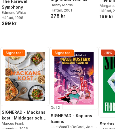
The Blind Ass
The Farewell
Benny Morris
Margaret Atwood
Symphony
Häftad
, 2001
Häftad
, 2001
Edmund White
278 kr
169 kr
Häftad
, 1998
299 kr
Signerad!
Signerad!
-19%
Del 2
SIGNERAD - Mackans
SIGNERAD - Kopians
kost : Middagar och
hämnd
matlådor
Marcus Frank
Stortaxi
IJustWantToBeCool
,
Joel
Inbunden
, 2026