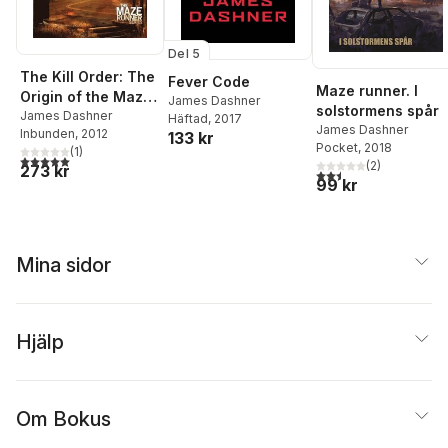
Del 5
The Kill Order: The
Fever Code
Maze runner. I
Origin of the Maze
James Dashner
solstormens spår
Runner
James Dashner
Häftad
, 2017
James Dashner
Inbunden
, 2012
133 kr
Pocket
, 2018
(
1
)
5,0
utav 5 stjärnor. Totalt antal röster:
(
2
)
273 kr
2,5
utav 5 stjärnor. Tota
99 kr
Mina sidor
Hjälp
Om Bokus