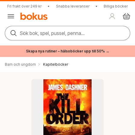
Fri frakt över 249 kr
•
Snabba leveranser
•
Billiga böcker
Sök bok, spel, pussel, penna...
Skapa nya rutiner – hälsoböcker upp till 50% →
Barn och ungdom
Kapitelböcker