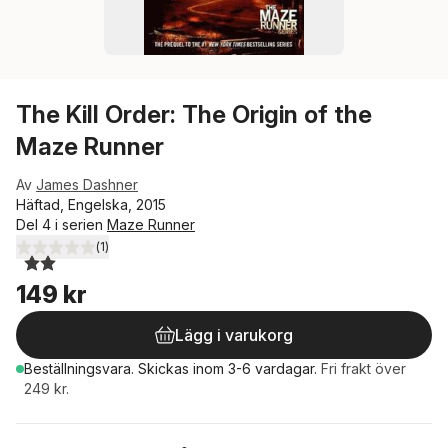
The Kill Order: The Origin of the
Maze Runner
Av
James Dashner
Häftad, Engelska, 2015
Del 4 i serien
Maze Runner
(
1
)
2,0
utav 5 stjärnor. Totalt antal röster:
149 kr
Lägg i varukorg
Beställningsvara.
Skickas
inom 3-6 vardagar
.
Fri frakt över
249 kr.