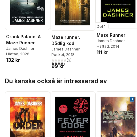
Del 1
Maze Runner
Crank Palace: A
Maze runner.
James Dashner
Maze Runner
Dödlig kod
Häftad
, 2014
Novella
James Dashner
James Dashner
111 kr
Häftad
, 2026
Pocket
, 2018
132 kr
(
3
)
4,3
utav 5 stjärnor. Totalt antal röster:
99 kr
Hoppa över listan
Du kanske också är intresserad av