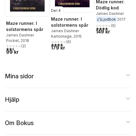
Maze runner.
Dödlig kod
Del 4
James Dashner
Maze runner. I
Ljudbok
2017
Maze runner. I
solstormens spår
(
5
)
3,8
utav 5 stjärnor. Tota
solstormens spår
James Dashner
149 kr
James Dashner
Kartonnage
, 2015
Pocket
, 2018
(
6
)
3,8
utav 5 stjärnor. Totalt antal röster:
(
2
)
179 kr
2,5
utav 5 stjärnor. Totalt antal röster:
99 kr
Mina sidor
Hjälp
Om Bokus