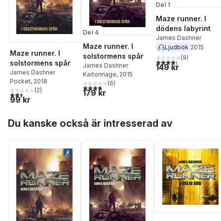
Del 1
Maze runner. I
dödens labyrint
Del 4
James Dashner
Maze runner. I
Ljudbok
2015
Maze runner. I
solstormens spår
(
9
)
4,3
utav 5 stjärnor. Tota
solstormens spår
James Dashner
149 kr
James Dashner
Kartonnage
, 2015
Pocket
, 2018
(
6
)
3,8
utav 5 stjärnor. Totalt antal röster:
(
2
)
179 kr
2,5
utav 5 stjärnor. Totalt antal röster:
99 kr
Hoppa över listan
Du kanske också är intresserad av