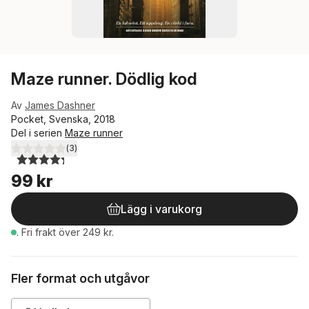
Maze runner. Dödlig kod
Av
James Dashner
Pocket, Svenska, 2018
Del i serien
Maze runner
(
3
)
4,3
utav 5 stjärnor. Totalt antal röster:
99 kr
Lägg i varukorg
.
Fri frakt över 249 kr.
Fler format och utgåvor