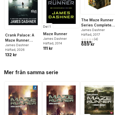
The Maze Runner
Series Complete
Del 1
Collection Boxed
James Dashner
Maze Runner
Häftad
, 2017
Crank Palace: A
Set (5-Book)
James Dashner
(
4
)
Maze Runner
4,3
utav 5 stjärnor. Tota
Häftad
, 2014
689 kr
Novella
James Dashner
111 kr
Häftad
, 2026
132 kr
Hoppa över listan
Mer från samma serie