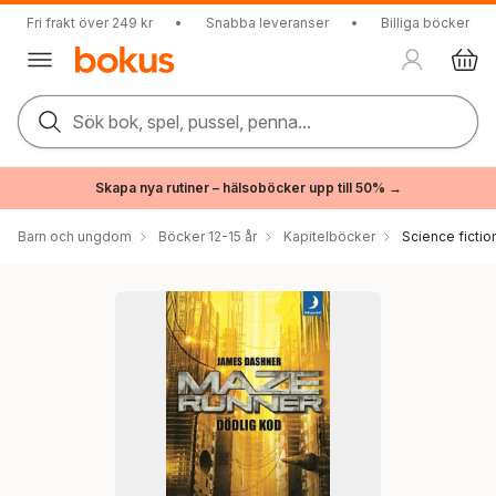
Fri frakt över 249 kr
•
Snabba leveranser
•
Billiga böcker
Sök bok, spel, pussel, penna...
Skapa nya rutiner – hälsoböcker upp till 50% →
Barn och ungdom
Böcker 12-15 år
Kapitelböcker
Science fictio