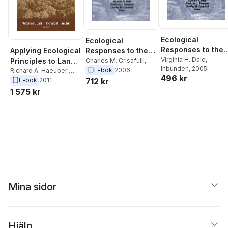
Ecological
Ecological
Responses to the
Applying Ecological
Responses to the
1980 Eruption of
Virginia H. Dale
,
Principles to Land
1980 Eruption of
Charles M. Crisafulli
,
Frederick J. Swanson
Inbunden
, 2005
,
Frederick J. Swanson
,
Mount St. Helens
E-bok
2006
Management
Richard A. Haeuber
,
Mount St. Helens
496 kr
Charles M. Crisafulli
Virginia H. Dale
Virginia H. Dale
E-bok
2011
712 kr
1 575 kr
Mina sidor
Hjälp