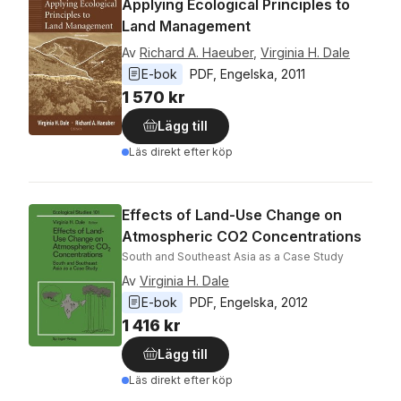
Applying Ecological Principles to
Land Management
Av
Richard A. Haeuber
,
Virginia H. Dale
E-bok
PDF
, 
Engelska
, 
2011
1 570 kr
Lägg till
Läs direkt efter köp
Effects of Land-Use Change on
Atmospheric CO2 Concentrations
South and Southeast Asia as a Case Study
Av
Virginia H. Dale
E-bok
PDF
, 
Engelska
, 
2012
1 416 kr
Lägg till
Läs direkt efter köp