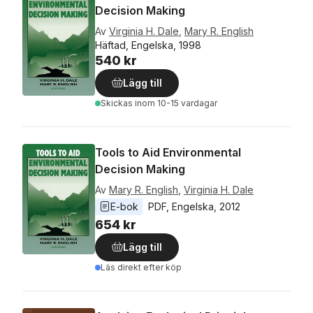
Decision Making
Av
Virginia H. Dale
,
Mary R. English
Häftad, Engelska, 1998
540 kr
Lägg till
Skickas
inom 10-15 vardagar
Tools to Aid Environmental
Decision Making
Av
Mary R. English
,
Virginia H. Dale
E-bok
PDF
, 
Engelska
, 
2012
654 kr
Lägg till
Läs direkt efter köp