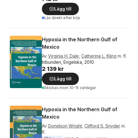
Lägg till
Läs direkt efter köp
Hypoxia in the Northern Gulf of
Mexico
Av
Virginia H. Dale
,
Catherine L. Kling
m. fl.
Inbunden, Engelska, 2010
2 139 kr
Lägg till
Skickas
inom 10-15 vardagar
Hypoxia in the Northern Gulf of
Mexico
Av
Donelson Wright
,
Clifford S. Snyder
m.
fl.