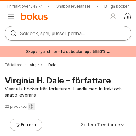
Fri frakt över 249 kr
•
Snabba leveranser
•
Billiga böcker
Sök bok, spel, pussel, penna...
Skapa nya rutiner – hälsoböcker upp till 50% →
Författare
Virginia H. Dale
Virginia H. Dale – författare
Visar alla böcker från författaren . Handla med fri frakt och
snabb leverans.
22
produkter
Filtrera
Sortera:
Trendande