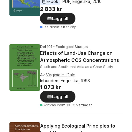
E-bok
PDF
, 
Engelska
, 
2010
2 833 kr
Lägg till
Läs direkt efter köp
Del 101 - Ecological Studies
Effects of Land-Use Change on
Atmospheric CO2 Concentrations
South and Southeast Asia as a Case Study
Av
Virginia H. Dale
Inbunden, Engelska, 1993
1 073 kr
Lägg till
Skickas
inom 10-15 vardagar
Applying Ecological Principles to