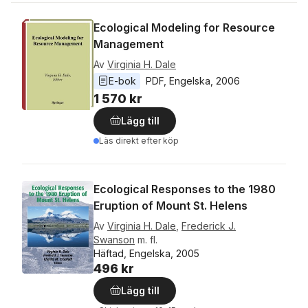
Ecological Modeling for Resource
Management
Av
Virginia H. Dale
E-bok
PDF
, 
Engelska
, 
2006
1 570 kr
Lägg till
Läs direkt efter köp
Ecological Responses to the 1980
Eruption of Mount St. Helens
Av
Virginia H. Dale
,
Frederick J.
Swanson
m. fl.
Häftad, Engelska, 2005
496 kr
Lägg till