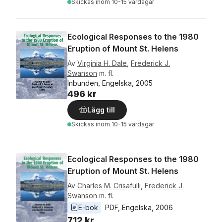
Skickas
inom 10-15 vardagar
Ecological Responses to the 1980
Eruption of Mount St. Helens
Av
Virginia H. Dale
,
Frederick J.
Swanson
m. fl.
Inbunden, Engelska, 2005
496 kr
Lägg till
Skickas
inom 10-15 vardagar
Ecological Responses to the 1980
Eruption of Mount St. Helens
Av
Charles M. Crisafulli
,
Frederick J.
Swanson
m. fl.
E-bok
PDF
, 
Engelska
, 
2006
712 kr