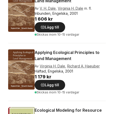
Land Management
Av
V. H. Dale
,
Virginia H. Dale
m. fl.
Inbunden, Engelska, 2001
1 606 kr
Lägg till
Skickas
inom 10-15 vardagar
Applying Ecological Principles to
Land Management
Av
Virginia H. Dale
,
Richard A. Haeuber
Häftad, Engelska, 2001
1 179 kr
Lägg till
Skickas
inom 10-15 vardagar
Ecological Modeling for Resource