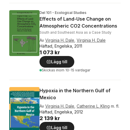
Del 101 - Ecological Studies
Effects of Land-Use Change on
Atmospheric CO2 Concentrations
South and Southeast Asia as a Case Study
Av
Virginia H. Dale
,
Virginia H. Dale
Häftad, Engelska, 2011
1 073 kr
Lägg till
Skickas
inom 10-15 vardagar
Hypoxia in the Northern Gulf of
Mexico
Av
Virginia H. Dale
,
Catherine L. Kling
m. fl.
Häftad, Engelska, 2012
2 139 kr
Lägg till