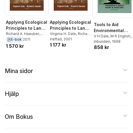
Applying Ecological
Applying Ecological
Tools to Aid
Principles to Land
Principles to Land
Environmental
Management
Richard A. Haeuber
,
Management
Virginia H. Dale
,
Richard
Decision Making
V H Dale
,
M R English
,
Virginia H. Dale
A. Haeuber
Häftad
, 2001
E-bok
2011
Virginia H. Dale
Inbunden
, 1998
,
Mary R
1 177 kr
1 570 kr
858 kr
English
Mina sidor
Hjälp
Om Bokus