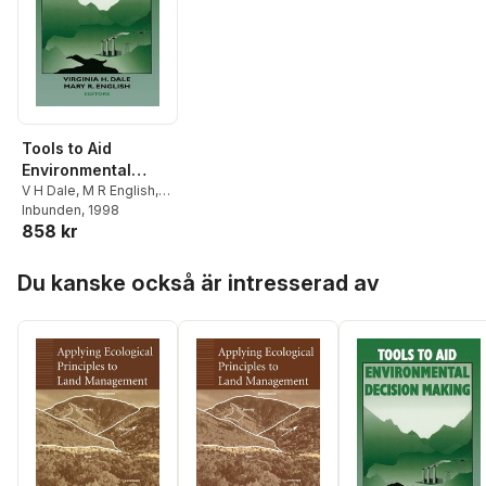
Tools to Aid
Environmental
Decision Making
V H Dale
,
M R English
,
Virginia H. Dale
Inbunden
, 1998
,
Mary R.
858 kr
English
Hoppa över listan
Du kanske också är intresserad av