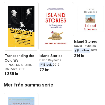
Island Stories
David Reynolds
Ljudbok
2019
214 kr
Island Stories
Transcending the
David Reynolds
Cold War
E-bok
2019
REYNOLDS SPOHR
,
Kristina Spohr
Inbunden
, 2016
,
David
77 kr
1 335 kr
Reynolds
Hoppa över listan
Mer från samma serie