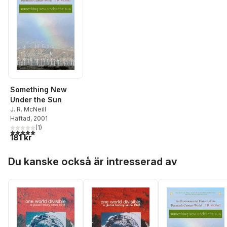
Something New
Under the Sun
J. R. McNeill
Häftad
, 2001
(
1
)
5,0
utav 5 stjärnor. Totalt antal röster:
181 kr
Hoppa över listan
Du kanske också är intresserad av