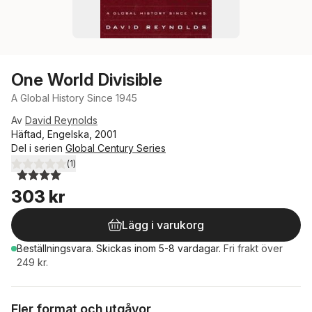
One World Divisible
A Global History Since 1945
Av
David Reynolds
Häftad, Engelska, 2001
Del i serien
Global Century Series
(
1
)
4,0
utav 5 stjärnor. Totalt antal röster:
303 kr
Lägg i varukorg
Beställningsvara.
Skickas
inom 5-8 vardagar
.
Fri frakt över
249 kr.
Fler format och utgåvor