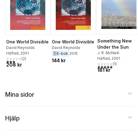
Something New
One World Divisible
One World Divisible
Under the Sun
David Reynolds
David Reynolds
J. R. McNeill
Häftad
, 2001
E-bok
2015
Häftad
, 2001
(
2
)
144 kr
3,0
utav 5 stjärnor. Totalt antal röster:
(
1
)
208 kr
5,0
utav 5 stjärnor. Tota
181 kr
Mina sidor
Hjälp