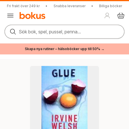
Fri frakt över 249 kr
•
Snabba leveranser
•
Billiga böcker
Sök bok, spel, pussel, penna...
Skapa nya rutiner – hälsoböcker upp till 50% →