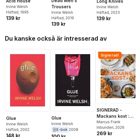
Dead Men's
Acid House
Long Knives
Trousers
Irvine Welsh
Irvine Welsh
Häftad
, 1995
Häftad
, 2023
Irvine Welsh
139 kr
139 kr
Häftad
, 2019
139 kr
Hoppa över listan
Du kanske också är intresserad av
Signerad!
SIGNERAD -
Mackans kost :
Glue
Glue
Middagar och
Marcus Frank
Irvine Welsh
Irvine Welsh
Inbunden
, 2026
matlådor
Häftad
, 2002
E-bok
2008
269 kr
148 kr
100 kr