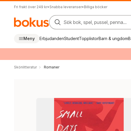
Fri frakt över 249 kr
•
Snabba leveranser
•
Billiga böcker
Sök bok, spel, pussel, penna...
Meny
Erbjudanden
Student
Topplistor
Barn & ungdom
B
Skönlitteratur
Romaner