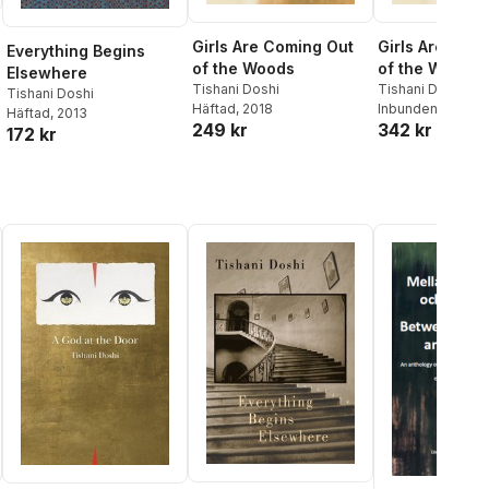
Girls Are Coming Out
Girls Are Com
Everything Begins
of the Woods
of the Woods
Elsewhere
Tishani Doshi
Tishani Doshi
Tishani Doshi
Häftad
, 2018
Inbunden
, 2018
Häftad
, 2013
249 kr
342 kr
172 kr