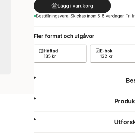
Lägg i varukorg
Beställningsvara.
Skickas
inom 5-8 vardagar
.
Fri f
Fler format och utgåvor
Häftad
E-bok
135 kr
132 kr
Be
Produk
Utfors