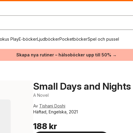
okus Play
E-böcker
Ljudböcker
Pocketböcker
Spel och pussel
Skapa nya rutiner – hälsoböcker upp till 50% →
Small Days and Nights
A Novel
Av
Tishani Doshi
Häftad, Engelska, 2021
188 kr