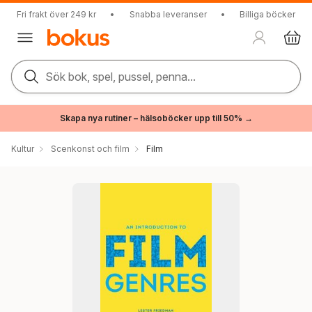
Fri frakt över 249 kr
•
Snabba leveranser
•
Billiga böcker
Sök bok, spel, pussel, penna...
Skapa nya rutiner – hälsoböcker upp till 50% →
Kultur
Scenkonst och film
Film