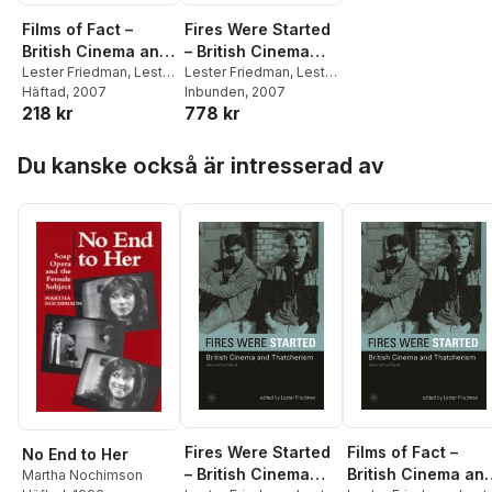
Films of Fact –
Fires Were Started
British Cinema and
– British Cinema
Thatcherism
Lester Friedman
,
Lester
and Thatcherism
Lester Friedman
,
Lester
Friedman
Häftad
, 2007
Friedman
Inbunden
, 2007
2e
218 kr
778 kr
Hoppa över listan
Du kanske också är intresserad av
Fires Were Started
Films of Fact –
No End to Her
– British Cinema
British Cinema an
Martha Nochimson