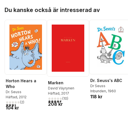
Hoppa över listan
Du kanske också är intresserad av
Dr. Seuss's ABC
Horton Hears a
Marken
Dr Seuss
Who
David Väyrynen
Inbunden
, 1960
Dr. Seuss
Häftad
, 2017
118 kr
Häftad
, 2012
(
10
)
4,6
utav 5 stjärnor. Totalt antal röster:
(
2
)
208 kr
3,5
utav 5 stjärnor. Totalt antal röster:
104 kr