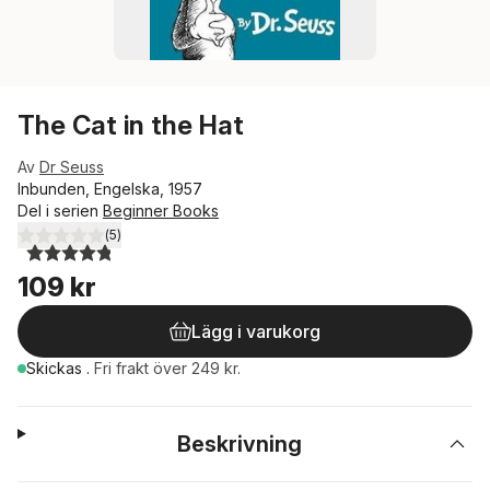
The Cat in the Hat
Av
Dr Seuss
Inbunden, Engelska, 1957
Del i serien
Beginner Books
(
5
)
4,8
utav 5 stjärnor. Totalt antal röster:
109 kr
Lägg i varukorg
Skickas
.
Fri frakt över 249 kr.
Beskrivning