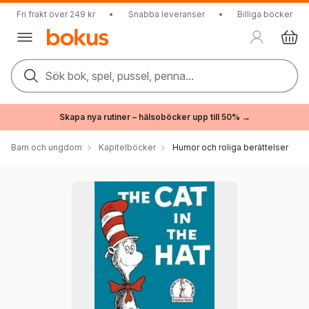
Fri frakt över 249 kr
•
Snabba leveranser
•
Billiga böcker
Sök bok, spel, pussel, penna...
Skapa nya rutiner – hälsoböcker upp till 50% →
Barn och ungdom
Kapitelböcker
Humor och roliga berättelser