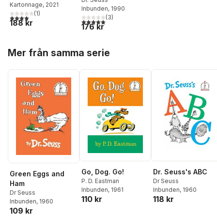
Kartonnage
, 2021
Inbunden
, 1990
(
1
)
4,0
utav 5 stjärnor. Totalt antal röster:
(
3
)
5,0
utav 5 stjärnor. Totalt antal röster:
188 kr
176 kr
Hoppa över listan
Mer från samma serie
Go, Dog. Go!
Dr. Seuss's ABC
Green Eggs and
P. D. Eastman
Dr Seuss
Ham
Inbunden
, 1961
Inbunden
, 1960
Dr Seuss
110 kr
118 kr
Inbunden
, 1960
109 kr