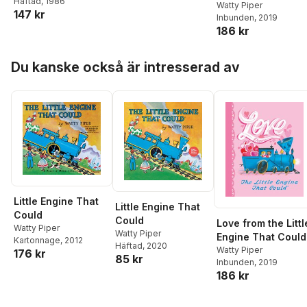
Häftad
, 1986
Watty Piper
147 kr
Inbunden
, 2019
186 kr
Hoppa över listan
Du kanske också är intresserad av
Little Engine That
Little Engine That
Could
Could
Love from the Littl
Watty Piper
Watty Piper
Engine That Could
Kartonnage
, 2012
Häftad
, 2020
Watty Piper
176 kr
85 kr
Inbunden
, 2019
186 kr