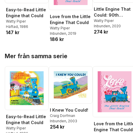
Little Engine That
Easy-to-Read Little
Could: 90th
Engine that Could
Love from the Little
Anniversary Editio
Watty Piper
Watty Piper
Engine That Could
Inbunden
, 2020
Häftad
, 1986
Watty Piper
274 kr
147 kr
Inbunden
, 2019
186 kr
Hoppa över listan
Mer från samma serie
I Knew You Could!
Craig Dorfman
Easy-to-Read Little
Inbunden
, 2003
Engine that Could
Love from the Littl
254 kr
Watty Piper
Engine That Could