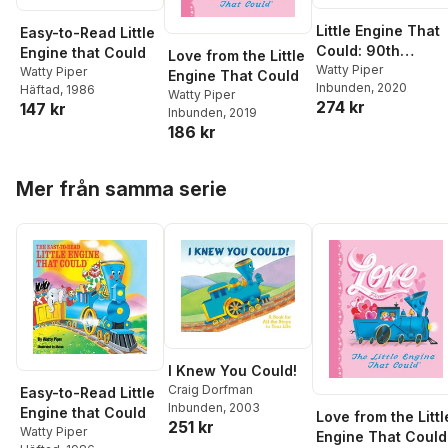
Little Engine That
Easy-to-Read Little
Could: 90th
Engine that Could
Love from the Little
Anniversary Editio
Watty Piper
Watty Piper
Engine That Could
Inbunden
, 2020
Häftad
, 1986
Watty Piper
274 kr
147 kr
Inbunden
, 2019
186 kr
Hoppa över listan
Mer från samma serie
I Knew You Could!
Craig Dorfman
Easy-to-Read Little
Inbunden
, 2003
Engine that Could
Love from the Littl
251 kr
Watty Piper
Engine That Could