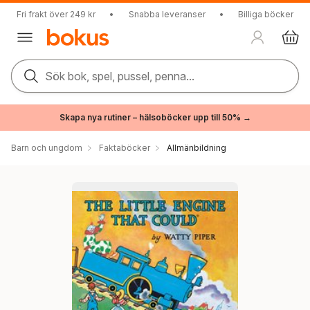
Fri frakt över 249 kr
•
Snabba leveranser
•
Billiga böcker
Sök bok, spel, pussel, penna...
Skapa nya rutiner – hälsoböcker upp till 50% →
Barn och ungdom
Faktaböcker
Allmänbildning