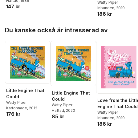
Häftad
, 1986
Watty Piper
147 kr
Inbunden
, 2019
186 kr
Hoppa över listan
Du kanske också är intresserad av
Little Engine That
Little Engine That
Could
Could
Love from the Littl
Watty Piper
Watty Piper
Engine That Could
Kartonnage
, 2012
Häftad
, 2020
Watty Piper
176 kr
85 kr
Inbunden
, 2019
186 kr