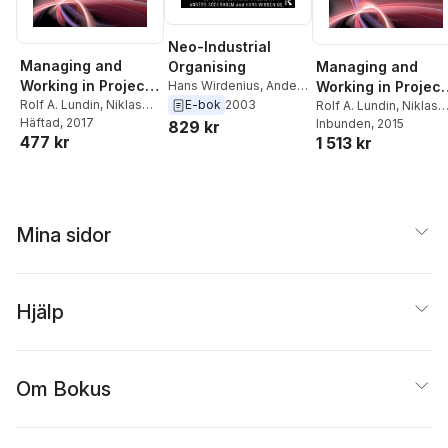
Neo-Industrial
Managing and
Managing and
Organising
Working in Project
Working in Project
Hans Wirdenius
,
Anders
Soderholm
,
Rolf A.
E-bok
2003
Society
Rolf A. Lundin
,
Niklas
Society
Rolf A. Lundin
,
Niklas
Lundin
,
Eskil Ekstedt
Arvidsson
Häftad
, 2017
,
Tim Brady
,
Arvidsson
Inbunden
, 2015
,
Tim Brady
,
829 kr
477 kr
1 513 kr
Eskil Ekstedt
,
Eskil Ekstedt
,
Christophe Midler
,
Christophe Midler
,
J&#246;rg Sydow
J&#246;rg Sydow
Mina sidor
Hjälp
Om Bokus