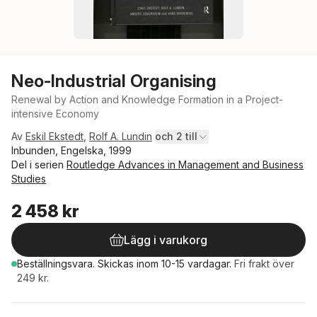
Neo-Industrial Organising
Renewal by Action and Knowledge Formation in a Project-
intensive Economy
Av
Eskil Ekstedt
,
Rolf A. Lundin
och 2 till
Inbunden, Engelska, 1999
Del i serien
Routledge Advances in Management and Business
Studies
2 458 kr
Lägg i varukorg
Beställningsvara.
Skickas
inom 10-15 vardagar
.
Fri frakt över
249 kr.