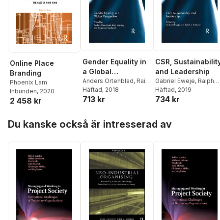
Gender Equality in
CSR, Sustainability
Online Place
a Global
and Leadership
Branding
Perspective
Anders Ortenblad
,
Raili
Gabriel Eweje
,
Ralph
Phoenix Lam
Marling
Häftad
, 2018
,
Snjezana
Bathurst
Häftad
, 2019
Inbunden
, 2020
713 kr
734 kr
Vasiljevic
2 458 kr
Hoppa över listan
Du kanske också är intresserad av