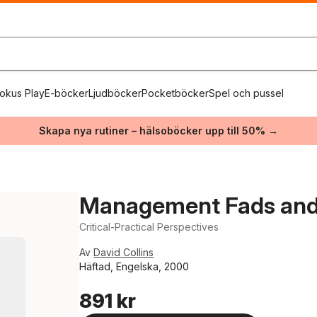
okus Play
E-böcker
Ljudböcker
Pocketböcker
Spel och pussel
Skapa nya rutiner – hälsoböcker upp till 50% →
Management Fads and
Critical-Practical Perspectives
Av
David Collins
Häftad, Engelska, 2000
891 kr