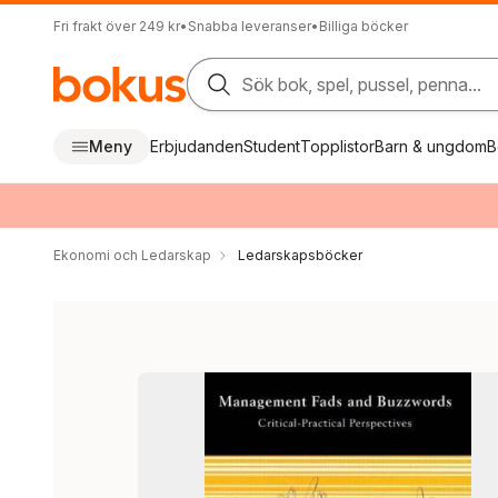
Fri frakt över 249 kr
•
Snabba leveranser
•
Billiga böcker
Sök bok, spel, pussel, penna...
Meny
Erbjudanden
Student
Topplistor
Barn & ungdom
B
Ekonomi och Ledarskap
Ledarskapsböcker