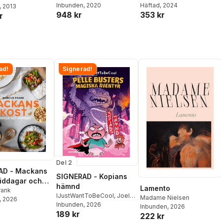
Inbunden
, 2020
Häftad
, 2024
, 2013
948 kr
353 kr
r
ad!
Signerad!
Del 2
AD - Mackans
SIGNERAD - Kopians
Middagar och
hämnd
Lamento
r
rank
IJustWantToBeCool
,
Joel
Madame Nielsen
, 2026
Adolphson
Inbunden
, 2026
,
Emil Ejdemo
Inbunden
, 2026
189 kr
Beer
,
Victor Beer
222 kr