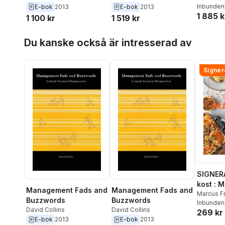
Inbunden
E-bok
2013
E-bok
2013
1 885 k
1 100 kr
1 519 kr
Hoppa över listan
Du kanske också är intresserad av
Signer
SIGNER
kost : 
Management Fads and
Management Fads and
matlådo
Marcus F
Buzzwords
Buzzwords
Inbunden
David Collins
David Collins
269 kr
E-bok
2013
E-bok
2013