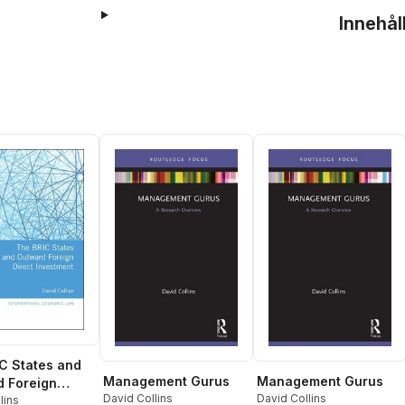
Innehål
C States and
Management Gurus
Management Gurus
 Foreign
David Collins
David Collins
Investment
lins