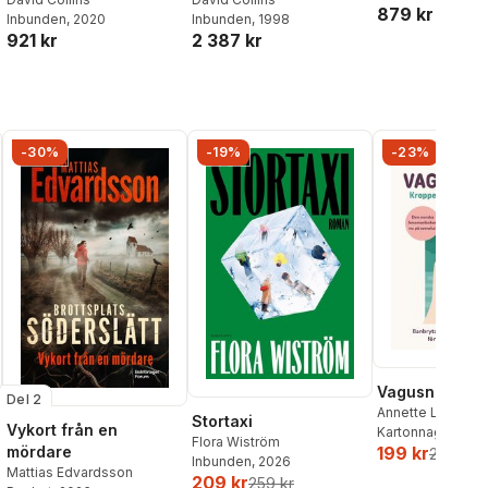
879 kr
Inbunden
, 1998
Inbunden
, 2020
2 387 kr
921 kr
-30%
-19%
-23%
Vagusnerven
Del 2
Annette Løno
,
To
Stortaxi
Vykort från en
Kartonnage
, 202
Flora Wiström
mördare
199 kr
259 kr
Inbunden
, 2026
Mattias Edvardsson
209 kr
259 kr