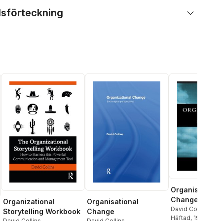
lsförteckning
Organisationa
Change
Organisational
Organizational
David Collins
Change
Storytelling Workbook
Häftad
, 1998
David Collins
David Collins