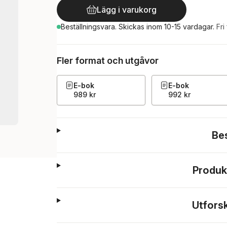
Lägg i varukorg
Beställningsvara.
Skickas
inom 10-15 vardagar
.
Fri
Fler format och utgåvor
E-bok
E-bok
989 kr
992 kr
Be
Produk
Utfors