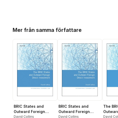
Hoppa över listan
Mer från samma författare
BRIC States and
BRIC States and
The BRI
Outward Foreign
Outward Foreign
Outward
Direct Investment
David Collins
Direct Investment
David Collins
Direct 
David Col