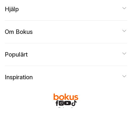
Hjälp
Om Bokus
Populärt
Inspiration
Bokus
@
Cookies
Anpassa cookies
Integritetspolicy
Köpvillkor