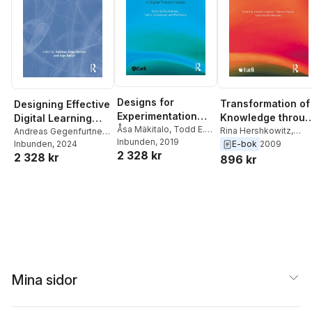
Designs for
Transformation of
Designing Effective
Experimentation
Knowledge throug
Digital Learning
and Inquiry
Åsa Mäkitalo
,
Todd E.
Classroom
Rina Hershkowitz
,
Environments
Andreas Gegenfurtner
,
Nicewonger
Inbunden
, 2019
,
Mark Elam
Tommy Dreyfus
,
E-bok
2009
Ingo Kollar
Inbunden
, 2024
Interaction
2 328 kr
Baruch Schwarz
2 328 kr
896 kr
Mina sidor