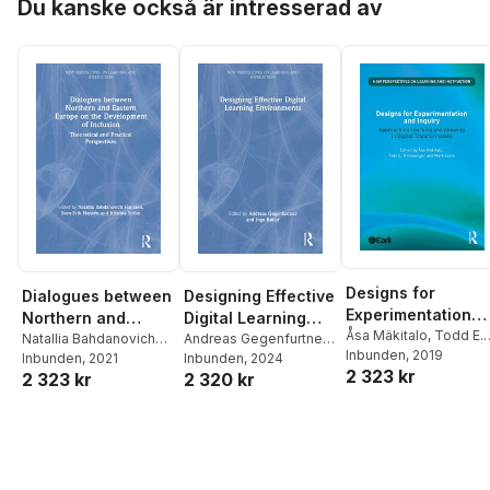
Du kanske också är intresserad av
Designs for
Dialogues between
Designing Effective
Experimentation
Northern and
Digital Learning
and Inquiry
Åsa Mäkitalo
,
Todd E.
Eastern Europe on
Natallia Bahdanovich
Environments
Andreas Gegenfurtner
,
Nicewonger
Inbunden
, 2019
,
Mark Ela
Hanssen
Inbunden
,
, 2021
Sven-Erik
Ingo Kollar
Inbunden
, 2024
the Development of
2 323 kr
2 323 kr
2 320 kr
Hansén
,
Kristina Ström
Inclusion