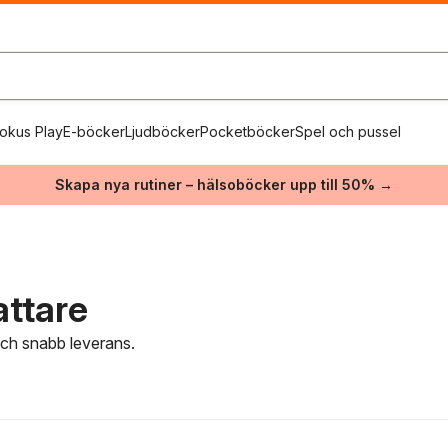
okus Play
E-böcker
Ljudböcker
Pocketböcker
Spel och pussel
Skapa nya rutiner – hälsoböcker upp till 50% →
attare
 och snabb leverans.