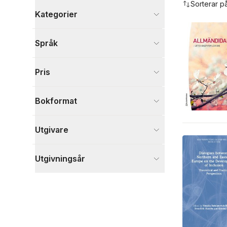
Sorterar p
Kategorier
Böcker
Språk
Psykologi och pedagogik
5
Samhälle och politik
1
Pris
Språk och ordböcker
1
Visa fler
Bokformat
Visa fler
Utgivare
Utgivningsår