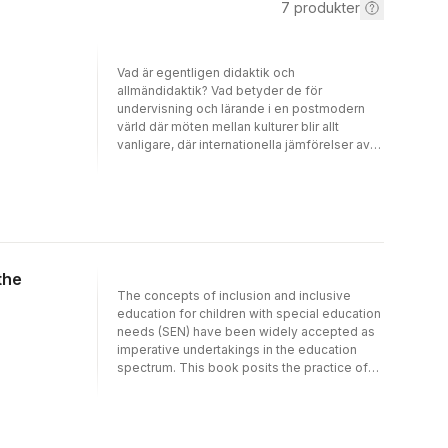
7
produkter
Vad är egentligen didaktik och
allmändidaktik? Vad betyder de för
undervisning och lärande i en postmodern
värld där möten mellan kulturer blir allt
vanligare, där internationella jämförelser av
prestationer alltmer styr och där
kunskapsutvecklingen i allt snabbare takt
utmanar skolans arbete?Allmändidaktik är
den benämning som samlar dylika frågor,
med undervisning och lärande i förgrunden.
Inom allmändidaktiken möter vi aspekter på
undervisning och lärande som inte är knutna
the
till specifika skolämnen. Allmändidaktik står i
The concepts of inclusion and inclusive
stället för det vetande som hör till själva
education for children with special education
lärarskapet, såsom lärarens professionella
needs (SEN) have been widely accepted as
utveckling, klassens sociala liv och skolans
imperative undertakings in the education
samhälleliga kontext.Boken erbjuder en
spectrum. This book posits the practice of
helhetsorienterad presentation av
these ideas by scrutinizing the
forskningsgrundad kunskap inom
methodologies adopted by varied nations of
allmändidaktik. I denna andra och reviderade
the two regions towards inclusive education
upplaga har kapitlen uppdaterats eller
along with juxtaposing the dichotomous