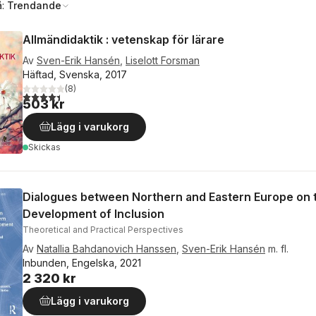
å:
Trendande
Allmändidaktik : vetenskap för lärare
Av
Sven-Erik Hansén
,
Liselott Forsman
Häftad, Svenska, 2017
(
8
)
4,4
utav 5 stjärnor. Totalt antal röster:
503 kr
Lägg i varukorg
Skickas
Dialogues between Northern and Eastern Europe on 
Development of Inclusion
Theoretical and Practical Perspectives
Av
Natallia Bahdanovich Hanssen
,
Sven-Erik Hansén
m. fl.
Inbunden, Engelska, 2021
2 320 kr
Lägg i varukorg