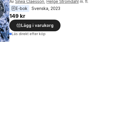
Av
Silwa Claesson
,
Helge Strömdahl
m. fl.
E-bok
Svenska
, 
2023
149 kr
Lägg i varukorg
Läs direkt efter köp