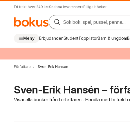
Fri frakt över 249 kr
•
Snabba leveranser
•
Billiga böcker
Sök bok, spel, pussel, penna...
Meny
Erbjudanden
Student
Topplistor
Barn & ungdom
B
Författare
Sven-Erik Hansén
Sven-Erik Hansén – förf
Visar alla böcker från författaren . Handla med fri frakt
Hoppa över filtreringsmeny