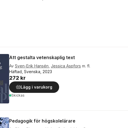
Att gestalta vetenskaplig text
Av
Sven-Erik Hansén
,
Jessica Aspfors
m. fl.
Häftad, Svenska, 2023
272 kr
Lägg i varukorg
Skickas
Pedagogik för högskolelärare