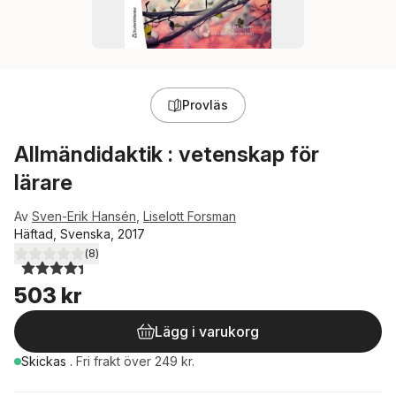
Provläs
Allmändidaktik : vetenskap för
lärare
Av
Sven-Erik Hansén
,
Liselott Forsman
Häftad, Svenska, 2017
(
8
)
4,4
utav 5 stjärnor. Totalt antal röster:
503 kr
Lägg i varukorg
Skickas
.
Fri frakt över 249 kr.