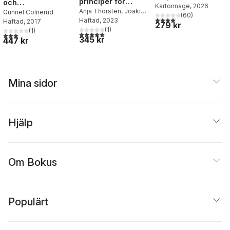
principer för
och
Kartonnage
, 2026
undervisning
Anja Thorsten
,
Joakim
värdepedagogiska
Gunnel Colnerud
(
60
)
4,1
utav 5 stjärnor. Totalt 
Samuelsson
Häftad
, 2023
Häftad
, 2017
praktik
279 kr
(
1
)
(
1
)
5,0
utav 5 stjärnor. Totalt antal röster:
3,0
utav 5 stjärnor. Totalt antal röster:
345 kr
447 kr
Mina sidor
Hjälp
Om Bokus
Populärt