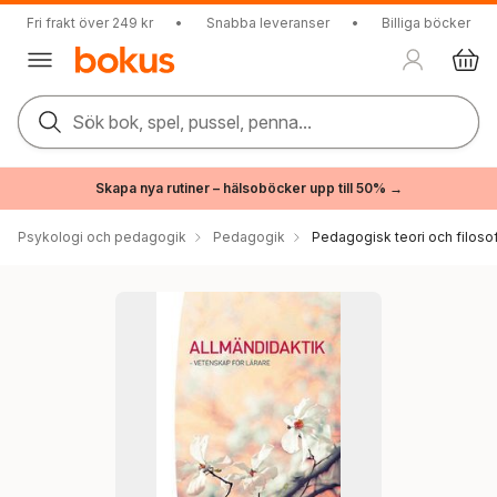
Fri frakt över 249 kr
•
Snabba leveranser
•
Billiga böcker
Sök bok, spel, pussel, penna...
Skapa nya rutiner – hälsoböcker upp till 50% →
Psykologi och pedagogik
Pedagogik
Pedagogisk teori och filosof