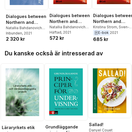
Dialogues between
Dialogues betwee
Dialogues between
Northern and
Northern and
Northern and
Eastern Europe on
Natallia Bahdanovich
Eastern Europe on
Kristina Strom
,
Sven-
Eastern Europe on
Natallia Bahdanovich
Hanssen
Häftad
, 2021
,
Sven-Erik
Erik Hansen
,
Natallia
E-bok
2021
the Development of
the Development o
Hanssen
Inbunden
,
, 2021
Sven-Erik
the Development of
572 kr
Hansén
,
Kristina Ström
Bahdanovich Hanssen
2 320 kr
685 kr
Hansén
,
Kristina Ström
Inclusion
Inclusion
Inclusion
Hoppa över listan
Du kanske också är intresserad av
Sallad!
Grundläggande
Läraryrkets etik
Danyel Couet