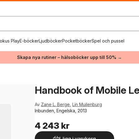
okus Play
E-böcker
Ljudböcker
Pocketböcker
Spel och pussel
Skapa nya rutiner – hälsoböcker upp till 50% →
Handbook of Mobile Le
Av
Zane L. Berge
,
Lin Muilenburg
Inbunden, Engelska, 2013
4 243 kr
Lägg i varukorg