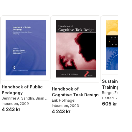
Sustaining Di
Handbook of Public
Training
Handbook of
Pedagogy
Berge
,
Zane L. B
Cognitive Task Design
Häftad
, 2001
Jennifer A. Sandlin
,
Brian D.
Erik Hollnagel
605 kr
Schultz
Inbunden
,
Jake Burdick
, 2009
Inbunden
, 2003
4 243 kr
4 243 kr