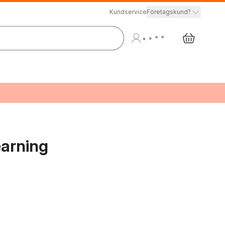
Kundservice
Företagskund?
arning