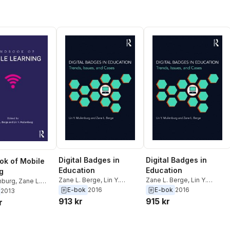
Digital Badges in
Digital Badges in
k of Mobile
Education
Education
g
Zane L. Berge
,
Lin Y.
Zane L. Berge
,
Lin Y.
nburg
,
Zane L.
Muilenburg
Muilenburg
E-bok
2016
E-bok
2016
2013
913 kr
915 kr
r