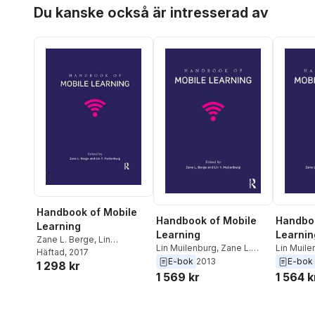
Hoppa över listan
Du kanske också är intresserad av
Handbook of Mobile
Handbook of Mobile
Handboo
Learning
Learning
Learnin
Zane L. Berge
,
Lin
Lin Muilenburg
,
Zane L.
Lin Muile
Muilenburg
Häftad
, 2017
Berge
Berge
E-bok
2013
E-bok
1 298 kr
1 569 kr
1 564 k