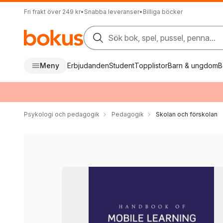
Fri frakt över 249 kr
•
Snabba leveranser
•
Billiga böcker
Sök bok, spel, pussel, penna...
Meny
Erbjudanden
Student
Topplistor
Barn & ungdom
B
Psykologi och pedagogik
Pedagogik
Skolan och förskolan