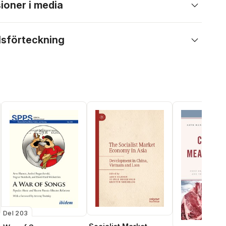
ioner i media
lsförteckning
Del 203