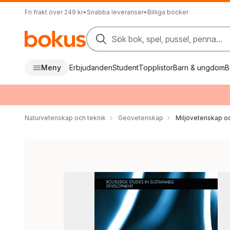
Fri frakt över 249 kr
•
Snabba leveranser
•
Billiga böcker
Sök bok, spel, pussel, penna...
Meny
Erbjudanden
Student
Topplistor
Barn & ungdom
B
Naturvetenskap och teknik
Geovetenskap
Miljövetenskap oc