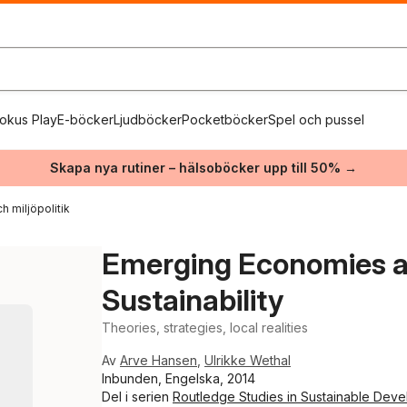
okus Play
E-böcker
Ljudböcker
Pocketböcker
Spel och pussel
Skapa nya rutiner – hälsoböcker upp till 50% →
h miljöpolitik
Emerging Economies a
Sustainability
Theories, strategies, local realities
Av
Arve Hansen
,
Ulrikke Wethal
Inbunden, Engelska, 2014
Del i serien
Routledge Studies in Sustainable Dev