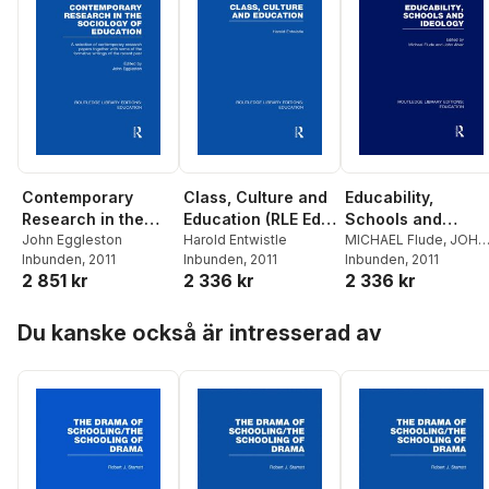
Contemporary
Class, Culture and
Educability,
Research in the
Education (RLE Edu
Schools and
Sociology of
John Eggleston
L)
Harold Entwistle
Ideology (RLE Edu
MICHAEL Flude
,
JOHN
Inbunden
, 2011
Inbunden
, 2011
AHIER
Inbunden
, 2011
Education (RLE Edu
L)
2 851 kr
2 336 kr
2 336 kr
L)
Hoppa över listan
Du kanske också är intresserad av