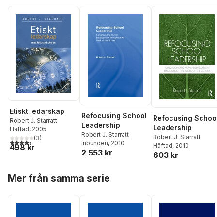
Etiskt ledarskap
Refocusing School
Refocusing Schoo
Robert J. Starratt
Leadership
Leadership
Häftad
, 2005
Robert J. Starratt
Robert J. Starratt
(
3
)
4,3
utav 5 stjärnor. Totalt antal röster:
Inbunden
, 2010
Häftad
, 2010
498 kr
2 553 kr
603 kr
Hoppa över listan
Mer från samma serie