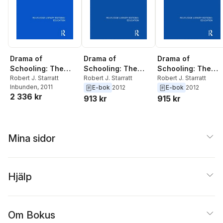
Drama of
Drama of
Drama of
Schooling: The
Schooling: The
Schooling: The
Schooling of
Robert J. Starratt
Schooling of
Robert J. Starratt
Schooling of
Robert J. Starratt
Inbunden
, 2011
E-bok
2012
E-bok
2012
Drama
Drama
Drama
2 336 kr
913 kr
915 kr
Mina sidor
Hjälp
Om Bokus