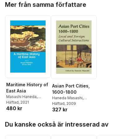
Hoppa över listan
Mer från samma författare
Maritime History of
Asian Port Cities,
East Asia
1600-1800
Masashi Haneda
,
Haneda Masashi
,
Mihoko Oka
Häftad
, 2021
,
Masashi
Masashi Haneda
Häftad
, 2009
480 kr
Haneda
,
Mihoko Oka
327 kr
Hoppa över listan
Du kanske också är intresserad av