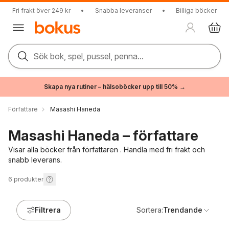
Fri frakt över 249 kr
•
Snabba leveranser
•
Billiga böcker
Sök bok, spel, pussel, penna...
Skapa nya rutiner – hälsoböcker upp till 50% →
Författare
Masashi Haneda
Masashi Haneda – författare
Visar alla böcker från författaren . Handla med fri frakt och
snabb leverans.
6
produkter
Filtrera
Sortera:
Trendande