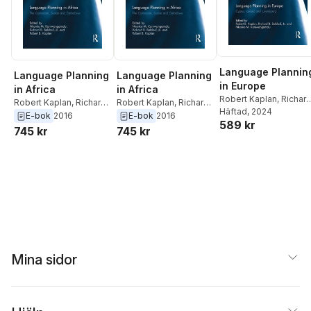
Language Plannin
Language Planning
Language Planning
in Europe
in Africa
in Africa
Robert Kaplan
,
Richar
Robert Kaplan
,
Richard
Robert Kaplan
,
Richard
Baldauf Jr.
Häftad
, 2024
,
Nkonko
Baldauf Jr.
,
Nkonko
Baldauf Jr.
,
Nkonko
E-bok
2016
E-bok
2016
589 kr
Kamwangamalu
Kamwangamalu
Kamwangamalu
745 kr
745 kr
Mina sidor