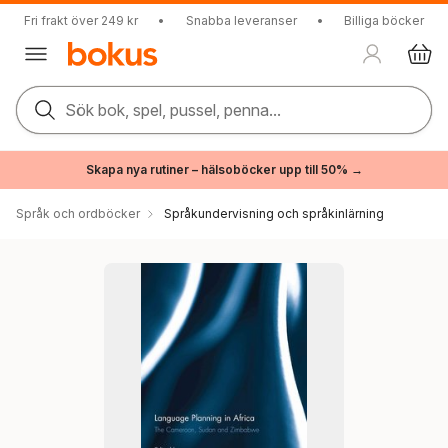
Fri frakt över 249 kr
•
Snabba leveranser
•
Billiga böcker
Sök bok, spel, pussel, penna...
Skapa nya rutiner – hälsoböcker upp till 50% →
Språk och ordböcker
Språkundervisning och språkinlärning