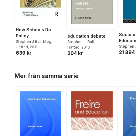
How Schools Do
Sociolo
Policy
education debate
Educati
Stephen J Ball
,
Meg
Stephen J. Ball
Stephen J
Maguire
Häftad
, 2011
,
Annette Braun
Häftad
, 2013
21 894 
639 kr
204 kr
Hoppa över listan
Mer från samma serie