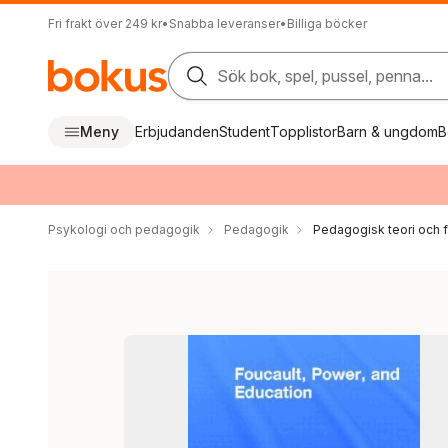
Fri frakt över 249 kr
•
Snabba leveranser
•
Billiga böcker
Sök bok, spel, pussel, penna...
Meny
Erbjudanden
Student
Topplistor
Barn & ungdom
B
Psykologi och pedagogik
Pedagogik
Pedagogisk teori och f