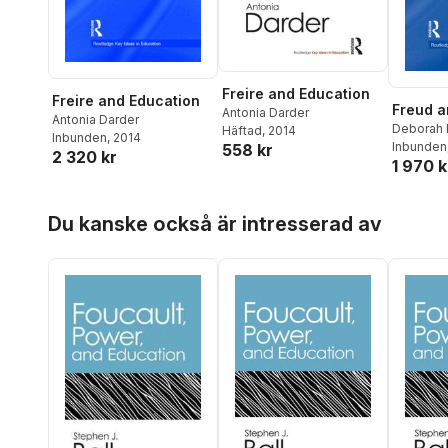
Freire and Education
Freire and Education
Freud a
Antonia Darder
Antonia Darder
Deborah 
Häftad
, 2014
Inbunden
, 2014
Inbunden
558 kr
2 320 kr
1 970 k
Hoppa över listan
Du kanske också är intresserad av