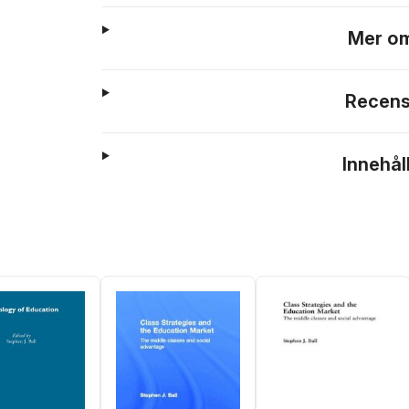
Mer om
Recens
Innehål