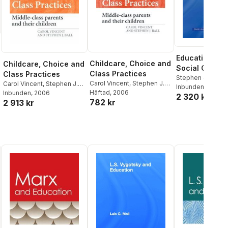
Education Pol
Childcare, Choice and
Childcare, Choice and
Social Class
Class Practices
Class Practices
Stephen J. Ball
Carol Vincent
,
Stephen J.
Carol Vincent
,
Stephen J.
Inbunden
, 2005
Ball
Häftad
, 2006
Ball
Inbunden
, 2006
2 320 kr
782 kr
2 913 kr