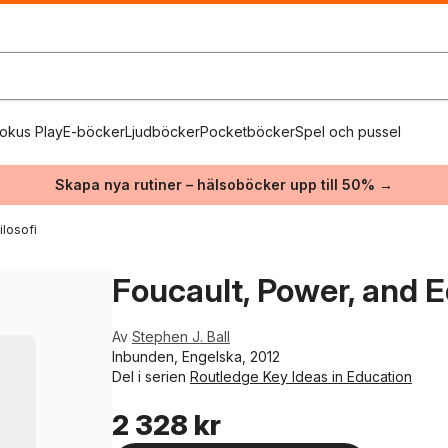
okus Play
E-böcker
Ljudböcker
Pocketböcker
Spel och pussel
Skapa nya rutiner – hälsoböcker upp till 50% →
ilosofi
Foucault, Power, and 
Av
Stephen J. Ball
Inbunden, Engelska, 2012
Del i serien
Routledge Key Ideas in Education
2 328 kr