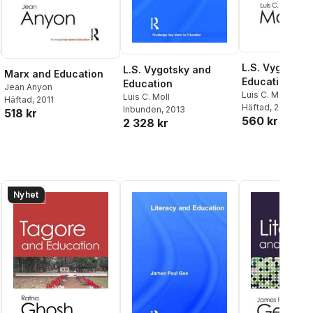
L.S. Vygotsky
L.S. Vygotsky and
Marx and Education
Education
Education
Jean Anyon
Luis C. Moll
Luis C. Moll
Häftad
, 2011
Häftad
, 2013
Inbunden
, 2013
518 kr
560 kr
2 328 kr
Nyhet