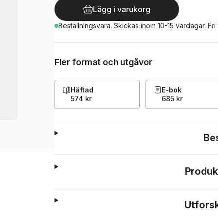
Lägg i varukorg
Beställningsvara.
Skickas
inom 10-15 vardagar
.
Fri
Fler format och utgåvor
Häftad
E-bok
574 kr
685 kr
Be
Produk
Utfors