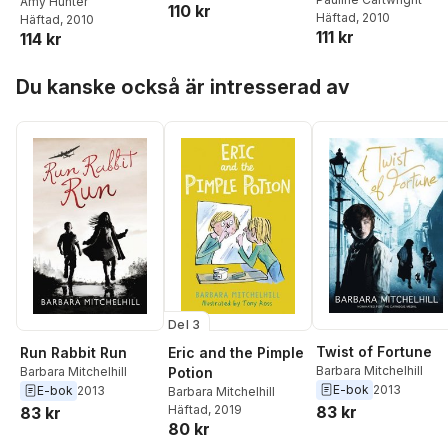
Blue B A Little Loo
Fiction Year 1 Blue
Amy Hunter
110 kr
Häftad
, 2010
at Big Reptiles
Häftad
, 2010
A Ballet
111 kr
114 kr
Hoppa över listan
Du kanske också är intresserad av
Del 3
Twist of Fortune
Run Rabbit Run
Eric and the Pimple
Barbara Mitchelhill
Barbara Mitchelhill
Potion
E-bok
2013
E-bok
2013
Barbara Mitchelhill
83 kr
Häftad
, 2019
83 kr
80 kr