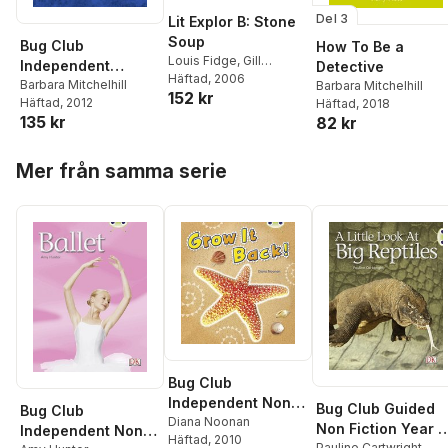
Del 3
Lit Explor B: Stone
Soup
Bug Club
How To Be a
Louis Fidge
,
Gill
Independent
Detective
Munton
Häftad
, 2006
,
Barbara
Fiction Year 3
Barbara Mitchelhill
Barbara Mitchelhill
152 kr
Mitchelhill
Häftad
, 2012
Häftad
, 2018
Brown A Damian
135 kr
82 kr
Drooth: The Case
of the
Hoppa över listan
Disappearing
Mer från samma serie
Daughter
Bug Club
Independent Non
Bug Club Guided
Bug Club
Fiction Year 1 Blue
Diana Noonan
Non Fiction Year 1
Independent Non
Häftad
, 2010
A Grow it Back
Pauline Cartwright