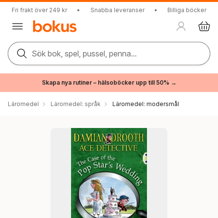
Fri frakt över 249 kr
•
Snabba leveranser
•
Billiga böcker
Sök bok, spel, pussel, penna...
Skapa nya rutiner – hälsoböcker upp till 50% →
Läromedel
Läromedel: språk
Läromedel: modersmål