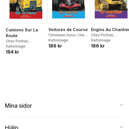
Voitures de Course
Engins Au Chantie
Camions Sur La
Christiane Gunzi
,
Chez
Chez Picthall
,
Route
Picthall
Kartonnage
Christiane Gunzi
Kartonnage
Chez Picthall
,
186 kr
186 kr
Christiane Gunzi
Kartonnage
184 kr
Mina sidor
Hjälp