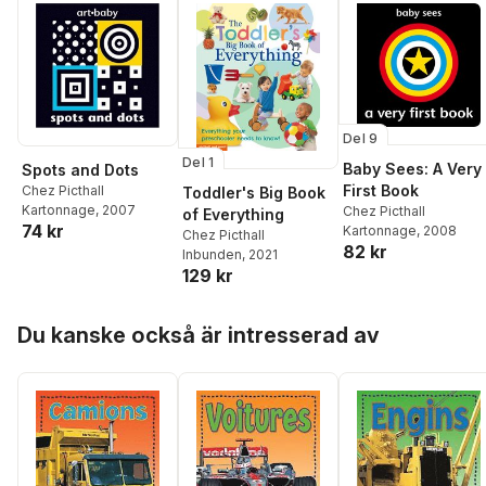
Del 9
Del 1
Baby Sees: A Very
Spots and Dots
First Book
Chez Picthall
Toddler's Big Book
Kartonnage
, 2007
Chez Picthall
of Everything
74 kr
Kartonnage
, 2008
Chez Picthall
82 kr
Inbunden
, 2021
129 kr
Hoppa över listan
Du kanske också är intresserad av