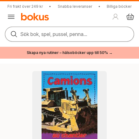
Fri frakt över 249 kr
•
Snabba leveranser
•
Billiga böcker
Sök bok, spel, pussel, penna...
Skapa nya rutiner – hälsoböcker upp till 50% →