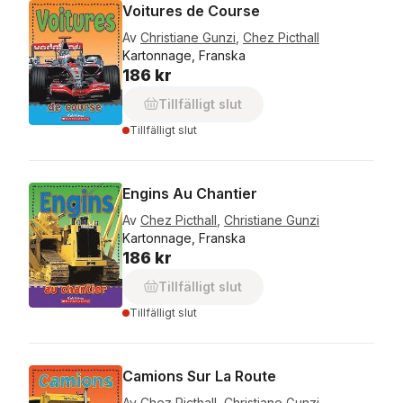
Voitures de Course
Av
Christiane Gunzi
,
Chez Picthall
Kartonnage, Franska
186 kr
Tillfälligt slut
Tillfälligt slut
Engins Au Chantier
Av
Chez Picthall
,
Christiane Gunzi
Kartonnage, Franska
186 kr
Tillfälligt slut
Tillfälligt slut
Camions Sur La Route
Av
Chez Picthall
,
Christiane Gunzi