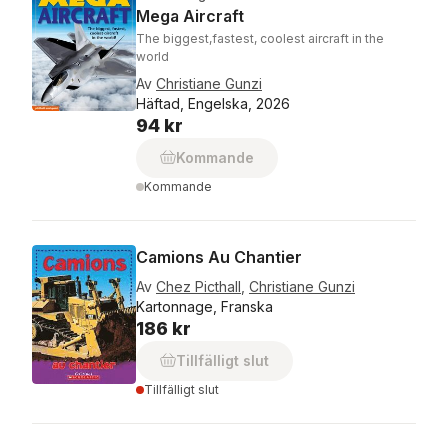
Mega Aircraft
The biggest,fastest, coolest aircraft in the
world
Av
Christiane Gunzi
Häftad, Engelska, 2026
94 kr
Kommande
Kommande
Camions Au Chantier
Av
Chez Picthall
,
Christiane Gunzi
Kartonnage, Franska
186 kr
Tillfälligt slut
Tillfälligt slut