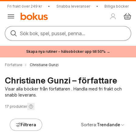
Fri frakt över 249 kr
•
Snabba leveranser
•
Billiga böcker
Sök bok, spel, pussel, penna...
Skapa nya rutiner – hälsoböcker upp till 50% →
Författare
Christiane Gunzi
Christiane Gunzi – författare
Visar alla böcker från författaren . Handla med fri frakt och
snabb leverans.
17
produkter
Filtrera
Sortera:
Trendande