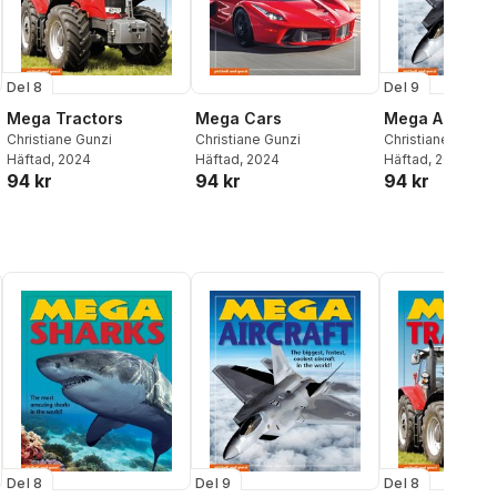
Del 8
Del 9
Mega Tractors
Mega Cars
Mega Aircraft
Christiane Gunzi
Christiane Gunzi
Christiane Gunzi
Häftad
, 2024
Häftad
, 2024
Häftad
, 2026
94 kr
94 kr
94 kr
Del 8
Del 9
Del 8