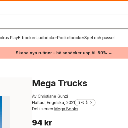
okus Play
E-böcker
Ljudböcker
Pocketböcker
Spel och pussel
Skapa nya rutiner – hälsoböcker upp till 50% →
Mega Trucks
Av
Christiane Gunzi
Häftad, Engelska, 2021
3-6 år
Del i serien
Mega Books
94 kr