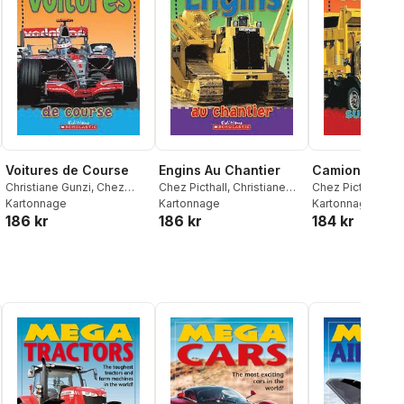
Voitures de Course
Engins Au Chantier
Camions Sur 
Christiane Gunzi
,
Chez
Chez Picthall
,
Christiane
Chez Picthall
,
Chr
Picthall
Kartonnage
Gunzi
Kartonnage
Gunzi
Kartonnage
186 kr
186 kr
184 kr