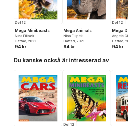
Del 12
Del 12
Mega Minibeasts
Mega Animals
Mega D
Nina Filipek
Nina Filipek
Angela Gi
Häftad
, 2021
Häftad
, 2021
Häftad
, 
94 kr
94 kr
94 kr
Hoppa över listan
Du kanske också är intresserad av
Del 12