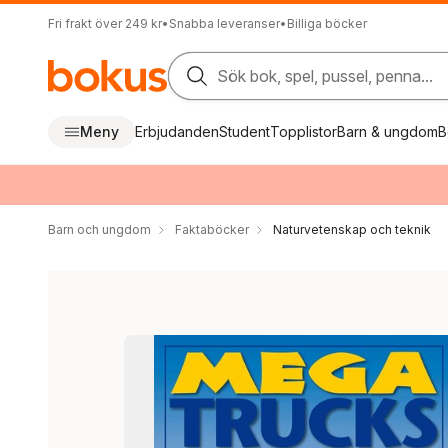
Fri frakt över 249 kr
•
Snabba leveranser
•
Billiga böcker
Sök bok, spel, pussel, penna...
Meny
Erbjudanden
Student
Topplistor
Barn & ungdom
B
Barn och ungdom
Faktaböcker
Naturvetenskap och teknik