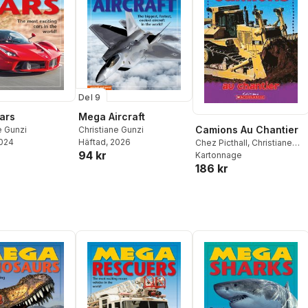
Del 9
ars
Mega Aircraft
Camions Au Chantier
e Gunzi
Christiane Gunzi
2024
Häftad
, 2026
Chez Picthall
,
Christiane
94 kr
Gunzi
Kartonnage
186 kr