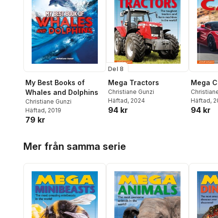
Del 8
My Best Books of
Mega Tractors
Mega C
Whales and Dolphins
Christiane Gunzi
Christian
Häftad
, 2024
Häftad
, 
Christiane Gunzi
94 kr
94 kr
Häftad
, 2019
79 kr
Hoppa över listan
Mer från samma serie