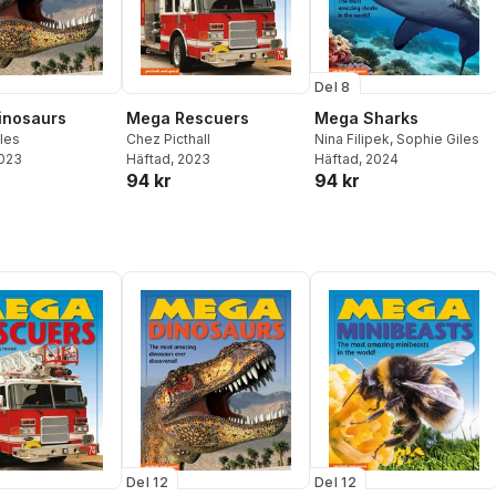
Del 8
inosaurs
Mega Rescuers
Mega Sharks
les
Chez Picthall
Nina Filipek
,
Sophie Giles
2023
Häftad
, 2023
Häftad
, 2024
94 kr
94 kr
Del 12
Del 12