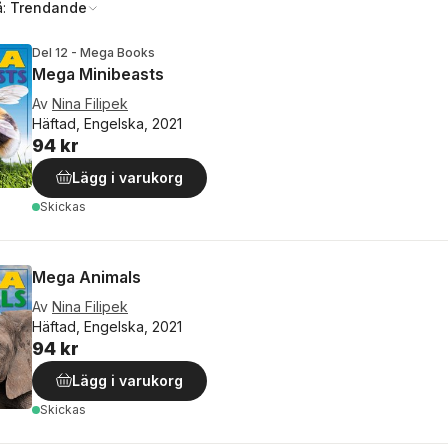
å:
Trendande
Del 12 - Mega Books
Mega Minibeasts
Av
Nina Filipek
Häftad, Engelska, 2021
94 kr
Lägg i varukorg
Skickas
Mega Animals
Av
Nina Filipek
Häftad, Engelska, 2021
94 kr
Lägg i varukorg
Skickas