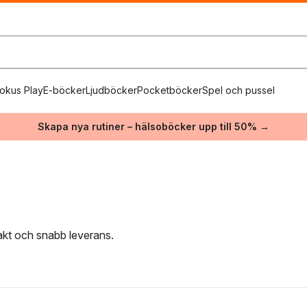
okus Play
E-böcker
Ljudböcker
Pocketböcker
Spel och pussel
Skapa nya rutiner – hälsoböcker upp till 50% →
rakt och snabb leverans.