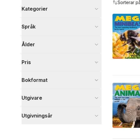
Sorterar p
Kategorier
Böcker
Språk
Barn och ungdom
10
Visa fler
Ålder
Visa fler
Pris
Bokformat
Utgivare
Utgivningsår