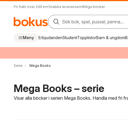
Fri frakt över 249 kr
•
Snabba leveranser
•
Billiga böcker
Sök bok, spel, pussel, penna...
Meny
Erbjudanden
Student
Topplistor
Barn & ungdom
B
Serie
Mega Books
Mega Books – serie
Visar alla böcker i serien Mega Books. Handla med fri f
Hoppa över filtreringsmeny