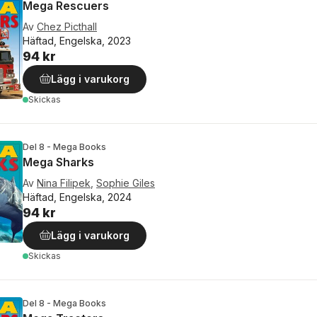
Mega Rescuers
Av
Chez Picthall
Häftad, Engelska, 2023
94 kr
Lägg i varukorg
Skickas
Del 8 - Mega Books
Mega Sharks
Av
Nina Filipek
,
Sophie Giles
Häftad, Engelska, 2024
94 kr
Lägg i varukorg
Skickas
Del 8 - Mega Books