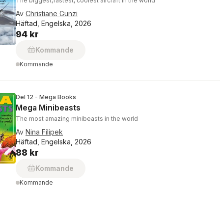
The biggest,fastest, coolest aircraft in the world
Av
Christiane Gunzi
Häftad, Engelska, 2026
94 kr
Kommande
Kommande
Del 12 - Mega Books
Mega Minibeasts
The most amazing minibeasts in the world
Av
Nina Filipek
Häftad, Engelska, 2026
88 kr
Kommande
Kommande