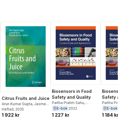
Biosensors in Food
Biosensors in
Safety and Quality
Safety and Qu
Citrus Fruits and Juice
Partha Pratim Sahu
,
Partha Pratim Sa
Arun Kumar Gupta
,
Jasmeet
Poonam Mishra
Poonam Mishra
E-bok
2022
E-bok
2022
Kour
Häftad
,
Poonam Mishra
, 2025
1 227 kr
1 184 kr
1 922 kr