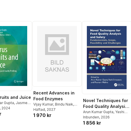
Recent Advances in
Fruits and Juice
Food Enzymes
Novel Techniques for
ar Gupta
,
Jasmeet
Vijay Kumar
,
Bindu Naik
,
Food Quality Analysis
nam Mishra
, 2024
Payal Gupta
Häftad
, 2027
,
Shivangi
and Safety
Arun Kumar Gupta
,
Yashi
r
1 970 kr
Chamoli
Srivastava
Inbunden
, 2026
,
Poonam Mishra
1 856 kr