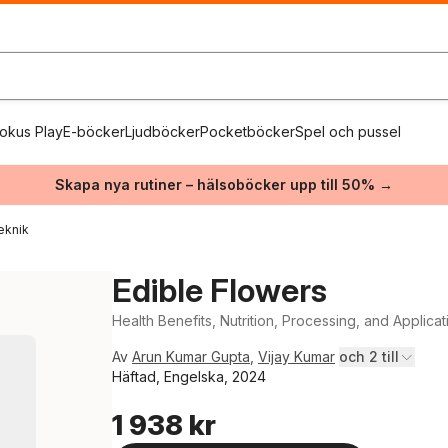
okus Play
E-böcker
Ljudböcker
Pocketböcker
Spel och pussel
Skapa nya rutiner – hälsoböcker upp till 50% →
eknik
Edible Flowers
Health Benefits, Nutrition, Processing, and Applicat
Av
Arun Kumar Gupta
,
Vijay Kumar
och 2 till
Häftad, Engelska, 2024
1 938 kr