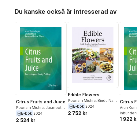
Hoppa över listan
Du kanske också är intresserad av
Edible Flowers
Poonam Mishra
,
Bindu Naik
,
Citrus 
Citrus Fruits and Juice
Vijay Kumar
,
Arun Kumar
E-bok
2024
Arun Kum
Poonam Mishra
,
Jasmeet
Gupta
2 752 kr
Kour
Inbunden
,
Poo
Kour
,
Arun Kumar Gupta
E-bok
2024
1 922 k
2 524 kr