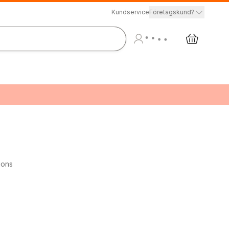
Kundservice
Företagskund?
ions