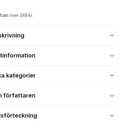
 frakt över 249 kr.
skrivning
tinformation
ka kategorier
 författaren
lsförteckning