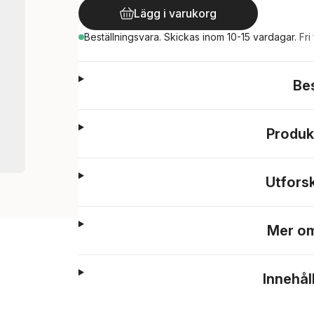
Lägg i varukorg
Beställningsvara.
Skickas
inom 10-15 vardagar
.
Fri
Be
Produk
Utfors
Mer om
Innehål