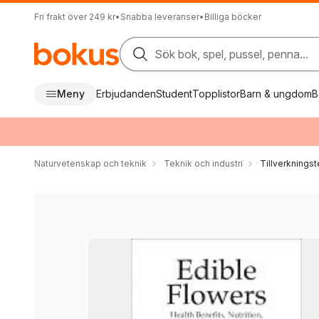
Fri frakt över 249 kr
•
Snabba leveranser
•
Billiga böcker
Sök bok, spel, pussel, penna...
Meny
Erbjudanden
Student
Topplistor
Barn & ungdom
B
Naturvetenskap och teknik
Teknik och industri
Tillverkningst