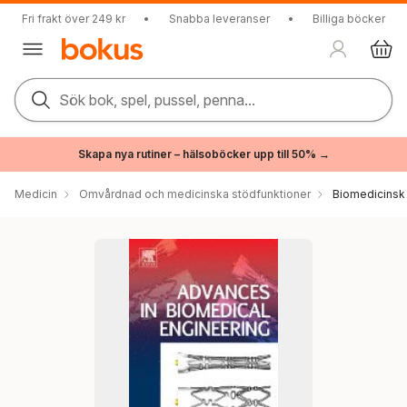
Fri frakt över 249 kr
•
Snabba leveranser
•
Billiga böcker
Sök bok, spel, pussel, penna...
Skapa nya rutiner – hälsoböcker upp till 50% →
Medicin
Omvårdnad och medicinska stödfunktioner
Biomedicinsk 