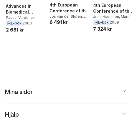
4th European
4th European
Advances in
Conference of the
Conference of the
Biomedical
International
Jos van der Sloten
,
International
Jens Haueisen
,
Marc
Engineering
Pascal Verdonck
6 491 kr
Pascal Verdonck
,
Marc
Nyssen
,
Pascal
E-bok
2009
Federation for
Federation for
E-bok
2008
Nyssen
,
Jens Haueisen
Verdonck
,
Jos van der
7 324 kr
Medical and
Medical and
2 681 kr
Sloten
Biological
Biological
Engineering 23 - 27
Engineering 23 - 
November 2008,
November 2008,
Antwerp, Belgium
Antwerp, Belgium
Mina sidor
Hjälp