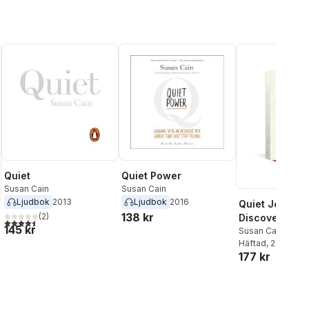
Quiet
Quiet Power
Susan Cain
Susan Cain
Ljudbok
2013
Ljudbok
2016
Quiet Journal:
138 kr
(
2
)
Discover Your
4,5
utav 5 stjärnor. Totalt antal röster:
145 kr
Strengths and
Susan Cain
Häftad
, 2019
Unleash Your 
177 kr
Power