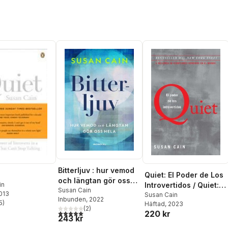
Bitterljuv : hur vemod
Quiet: El Poder de Los
och längtan gör oss
in
Introvertidos / Quiet:
hela
Susan Cain
2013
The Power of
Susan Cain
Inbunden
, 2022
5
)
Häftad
, 2023
Introverts in a World
stjärnor. Totalt antal röster:
(
2
)
5,0
utav 5 stjärnor. Totalt antal röster:
220 kr
That Can't Stop
243 kr
Talking