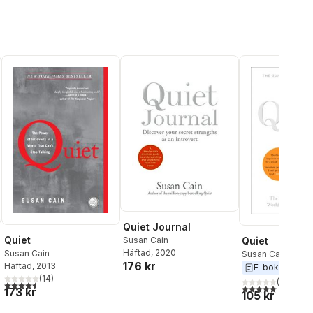
Quiet Journal
Quiet
Quiet
Susan Cain
Häftad
, 2020
Susan Cain
Susan Cain
176 kr
Häftad
, 2013
E-bok
2012
(
14
)
(
1
)
4,6
utav 5 stjärnor. Totalt antal röster:
5,0
utav 5 stjärnor.
173 kr
105 kr