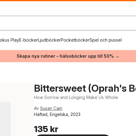
okus Play
E-böcker
Ljudböcker
Pocketböcker
Spel och pussel
Skapa nya rutiner – hälsoböcker upp till 50% →
Bittersweet (Oprah's B
How Sorrow and Longing Make Us Whole
Av
Susan Cain
Häftad, Engelska, 2023
135 kr