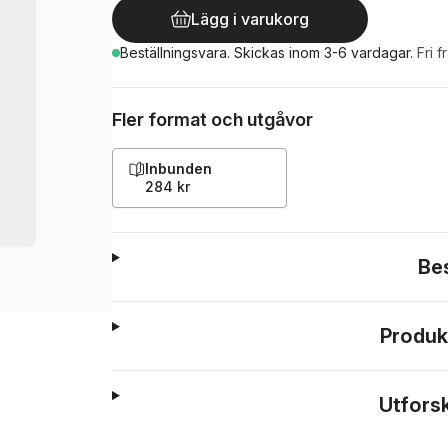
Lägg i varukorg
Beställningsvara.
Skickas
inom 3-6 vardagar
.
Fri f
Fler format och utgåvor
Inbunden
284 kr
Be
Produk
Utfors