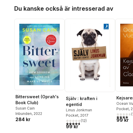
Hoppa över listan
Du kanske också är intresserad av
Bittersweet (Oprah's
Kejsare
Själv : kraften i
Book Club)
Ocean V
egentid
Susan Cain
Pocket
, 
Linus Jonkman
Inbunden
, 2022
(
Pocket
, 2017
4,0
utav 5 
284 kr
99 kr
(
12
)
4,7
utav 5 stjärnor. Totalt antal röster:
99 kr