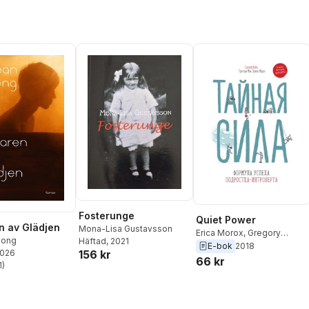
Fosterunge
Quiet Power
n av Glädjen
Mona-Lisa Gustavsson
Erica Morox
,
Gregory
uong
Häftad
, 2021
Mone
,
Susan Cain
E-bok
2018
2026
156 kr
66 kr
1
)
stjärnor. Totalt antal röster: