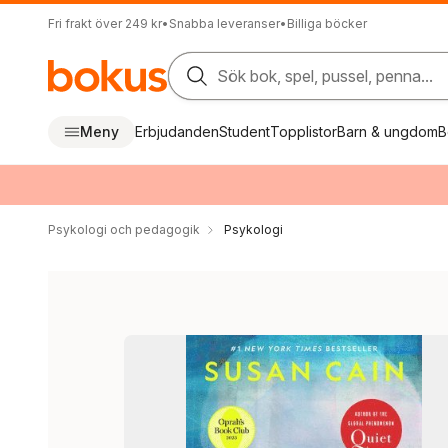
Fri frakt över 249 kr
•
Snabba leveranser
•
Billiga böcker
Sök bok, spel, pussel, penna...
Meny
Erbjudanden
Student
Topplistor
Barn & ungdom
B
Psykologi och pedagogik
Psykologi