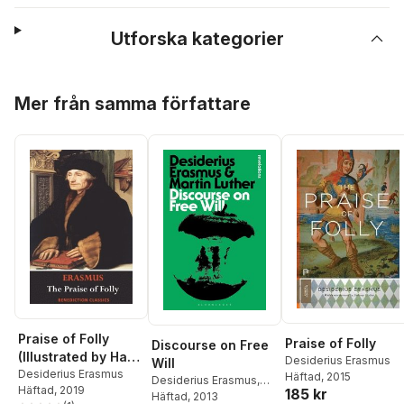
Utforska kategorier
Hoppa över listan
Mer från samma författare
Praise of Folly
Praise of Folly
Discourse on Free
(Illustrated by Hans
Desiderius Erasmus
Will
Holbein)
Desiderius Erasmus
Häftad
, 2015
Desiderius Erasmus
,
Häftad
, 2019
185 kr
Martin Luther
Häftad
, 2013