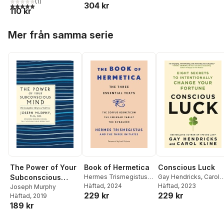
(
1
)
304 kr
5,0
utav 5 stjärnor. Totalt antal röster:
110 kr
Hoppa över listan
Mer från samma serie
The Power of Your
Book of Hermetica
Conscious Luck
Subconscious
Hermes Trismegistus
Gay Hendricks
,
Carol
and The Three Initiates
Häftad
, 2024
Kline
Häftad
, 2023
Mind: The
Joseph Murphy
229 kr
229 kr
Häftad
, 2019
Complete Original
189 kr
Edition: Also
Includes the Bonus
Hoppa över listan