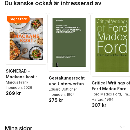
Book You Can
Du kanske också är intresserad av
Change Your
Whole Life
Signerad!
SIGNERAD -
Mackans kost :
Gestaltungsrecht
Middagar och
Marcus Frank
Critical Writings o
und Unterwerfung
Inbunden
, 2026
matlådor
Ford Madox Ford
im Privatrecht
Eduard Bötticher
269 kr
Ford Madox Ford
,
Fra
Inbunden
, 1964
MacShane
Häftad
, 1964
275 kr
307 kr
Mina sidor