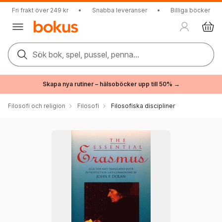
Fri frakt över 249 kr
•
Snabba leveranser
•
Billiga böcker
Sök bok, spel, pussel, penna...
Skapa nya rutiner – hälsoböcker upp till 50% →
Filosofi och religion
Filosofi
Filosofiska discipliner