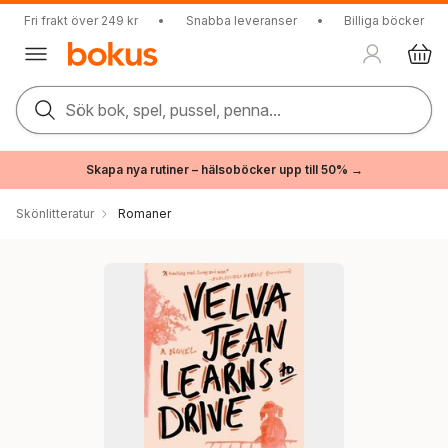
Fri frakt över 249 kr
•
Snabba leveranser
•
Billiga böcker
Sök bok, spel, pussel, penna...
Skapa nya rutiner – hälsoböcker upp till 50% →
Skönlitteratur
Romaner