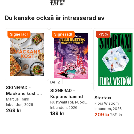
129 kr
Hoppa över listan
Du kanske också är intresserad av
Signerad!
Signerad!
-19%
Del 2
SIGNERAD -
SIGNERAD -
Mackans kost :
Kopians hämnd
Stortaxi
Middagar och
Marcus Frank
IJustWantToBeCool
,
Flora Wiström
Inbunden
, 2026
matlådor
Joel Adolphson
Inbunden
, 2026
,
Emil
Inbunden
, 2026
269 kr
189 kr
Ejdemo Beer
,
Victor
209 kr
259 kr
Beer