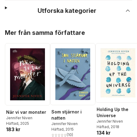
Utforska kategorier
Hoppa över listan
Mer från samma författare
Holding Up the
Som stjärnor i
När vi var monster
Universe
natten
Jennifer Niven
Jennifer Niven
Häftad
, 2025
Jennifer Niven
Häftad
, 2018
183 kr
Häftad
, 2015
134 kr
(
10
)
4,8
utav 5 stjärnor. Totalt antal röster: