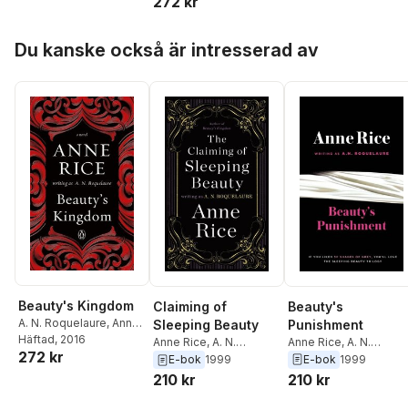
272 kr
Hoppa över listan
Du kanske också är intresserad av
Beauty's Kingdom
Beauty's
Claiming of
A. N. Roquelaure
,
Anne
Punishment
Sleeping Beauty
Rice
Häftad
, 2016
Anne Rice
,
A. N.
Anne Rice
,
A. N.
272 kr
Roquelaure
Roquelaure
E-bok
1999
E-bok
1999
210 kr
210 kr