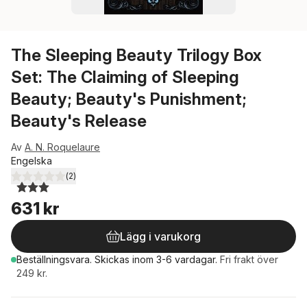
The Sleeping Beauty Trilogy Box
Set: The Claiming of Sleeping
Beauty; Beauty's Punishment;
Beauty's Release
Av
A. N. Roquelaure
Engelska
(
2
)
3,0
utav 5 stjärnor. Totalt antal röster:
631 kr
Lägg i varukorg
Beställningsvara.
Skickas
inom 3-6 vardagar
.
Fri frakt över
249 kr.