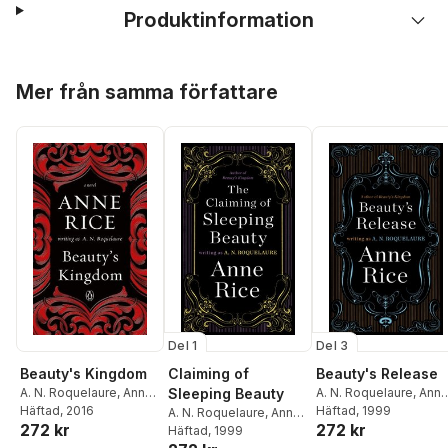
Produktinformation
Hoppa över listan
Mer från samma författare
Del 1
Del 3
Beauty's Kingdom
Claiming of
Beauty's Release
A. N. Roquelaure
,
Anne
Sleeping Beauty
A. N. Roquelaure
,
Ann
Rice
Häftad
, 2016
Rice
Häftad
, 1999
A. N. Roquelaure
,
Anne
272 kr
272 kr
Rice
Häftad
, 1999