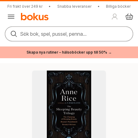
Fri frakt över 249 kr
•
Snabba leveranser
•
Billiga böcker
Sök bok, spel, pussel, penna...
Skapa nya rutiner – hälsoböcker upp till 50% →