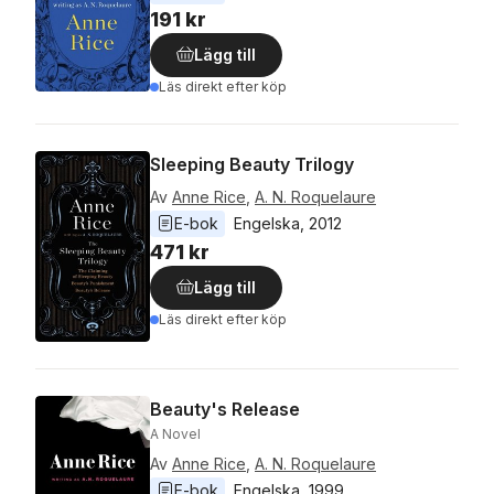
191 kr
Lägg till
Läs direkt efter köp
Sleeping Beauty Trilogy
Av
Anne Rice
,
A. N. Roquelaure
E-bok
Engelska
, 
2012
471 kr
Lägg till
Läs direkt efter köp
Beauty's Release
A Novel
Av
Anne Rice
,
A. N. Roquelaure
E-bok
Engelska
, 
1999