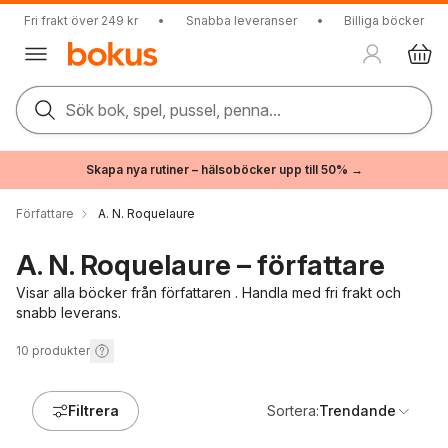
Fri frakt över 249 kr
•
Snabba leveranser
•
Billiga böcker
Sök bok, spel, pussel, penna...
Skapa nya rutiner – hälsoböcker upp till 50% →
Författare
A. N. Roquelaure
A. N. Roquelaure – författare
Visar alla böcker från författaren . Handla med fri frakt och
snabb leverans.
10
produkter
Filtrera
Sortera:
Trendande