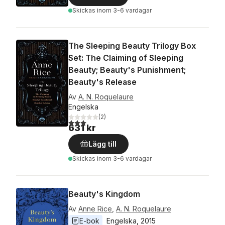
Skickas
inom 3-6 vardagar
The Sleeping Beauty Trilogy Box
Set: The Claiming of Sleeping
Beauty; Beauty's Punishment;
Beauty's Release
Av
A. N. Roquelaure
Engelska
(
2
)
3,0
utav 5 stjärnor. Totalt antal röster:
631 kr
Lägg till
Skickas
inom 3-6 vardagar
Beauty's Kingdom
Av
Anne Rice
,
A. N. Roquelaure
E-bok
Engelska
, 
2015