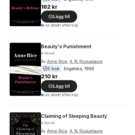
162 kr
Lägg till
Läs direkt efter köp
Beauty's Punishment
A Novel
Av
Anne Rice
,
A. N. Roquelaure
E-bok
Engelska
, 
1999
210 kr
Lägg till
Läs direkt efter köp
Claiming of Sleeping Beauty
A Novel
Av
Anne Rice
,
A. N. Roquelaure